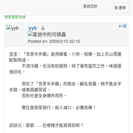
正體中文台港星迷板
[分享] 含笑半步癲 巧克力
星迷您好
選單
周星馳影迷會
#1樓
yyb
Posted on: 2009/2/10 22:10
歪歪：「含笑半步顛」是用蜂蜜，川貝，桔梗，加上天山雪蓮
配製而成，
不須冷藏，也沒有防腐劑，除了毒性猛烈之外，味道還
很好吃。
而吃了「含笑半步顛」的朋友，顧名思義，絕不能走半
步路，或者面露笑容，
否則也會全身爆炸而死。
實在是居家旅行，殺人滅口，必備良藥！
武狀元：那麼……在哪裡才能買得到呢？