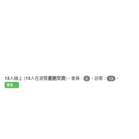
13
人線上 (
13
人在瀏覽
星迷交流
)，會員 :
，訪客 :
，
0
13
更多…