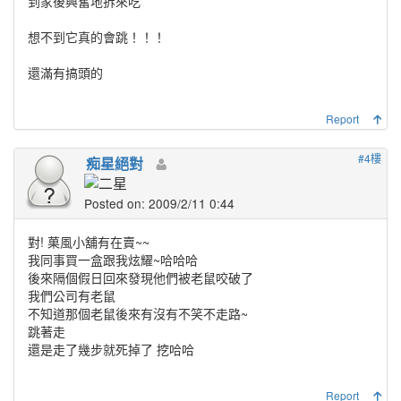
到家後興奮地拆來吃
想不到它真的會跳！！！
還滿有搞頭的
Report
#4樓
痴星絕對
Posted on: 2009/2/11 0:44
對! 菓風小舖有在賣~~
我同事買一盒跟我炫耀~哈哈哈
後來隔個假日回來發現他們被老鼠咬破了
我們公司有老鼠
不知道那個老鼠後來有沒有不笑不走路~
跳著走
還是走了幾步就死掉了 挖哈哈
Report