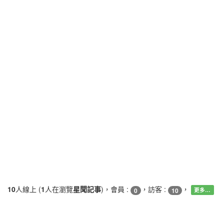
10
人線上 (
1
人在瀏覽
星聞記事
)，會員 :
，訪客 :
，
0
10
更多…