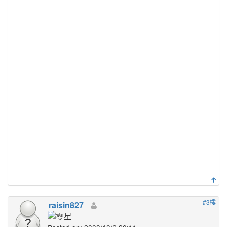
#3樓
raisin827