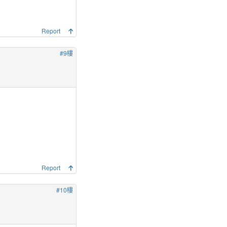
Report
#9樓
Report
#10樓