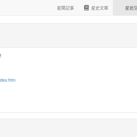
N表情圖示
星聞記事
星史文庫
星迷
！
index.htm