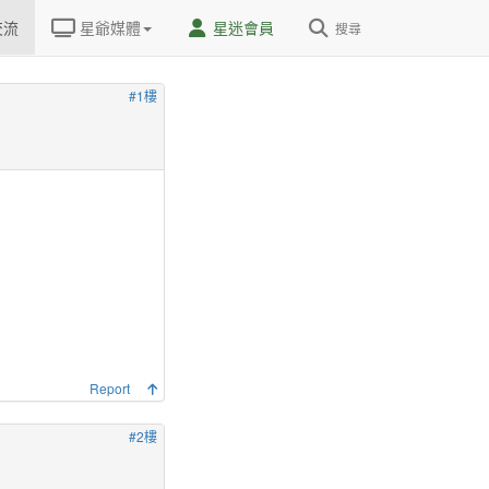
交流
星爺媒體
星迷會員
搜尋
#1樓
Report
#2樓