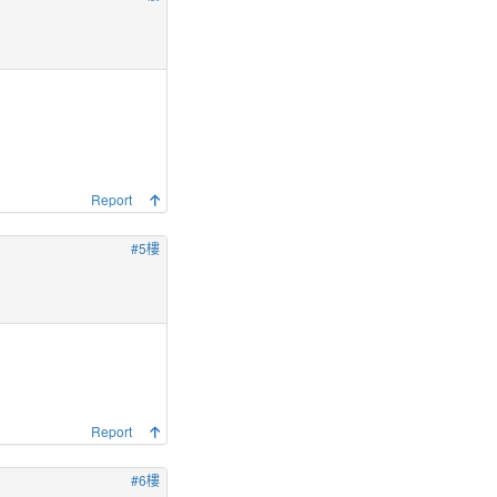
Report
#5樓
Report
#6樓