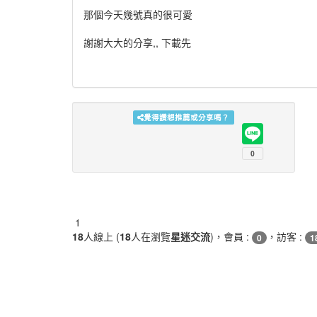
那個今天幾號真的很可愛
謝謝大大的分享,, 下載先
覺得讚想推薦或分享嗎？
1
18
人線上 (
18
人在瀏覽
星迷交流
)，會員 :
，訪客 :
0
1