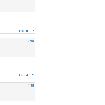
Report
#7樓
Report
#8樓