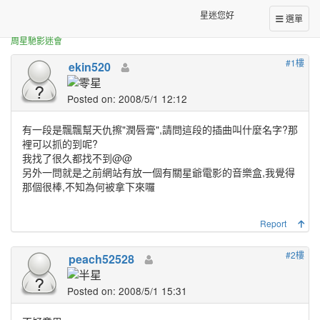
正體中文台港星迷板
喜劇之王配樂一問
星迷您好
選單
周星馳影迷會
#1樓
ekin520
Posted on: 2008/5/1 12:12
有一段是飄飄幫天仇擦"潤唇膏",請問這段的插曲叫什麼名字?那
裡可以抓的到呢?
我找了很久都找不到@@
另外一問就是之前網站有放一個有關星爺電影的音樂盒,我覺得
那個很棒,不知為何被拿下來囉
Report
#2樓
peach52528
Posted on: 2008/5/1 15:31