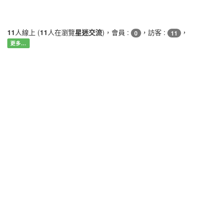
11
人線上 (
11
人在瀏覽
星迷交流
)，會員 :
，訪客 :
，
0
11
更多…