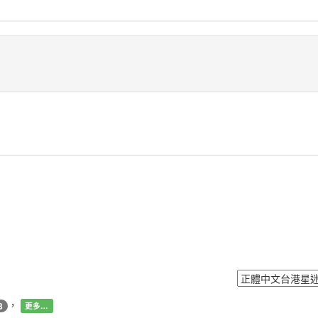
，
3
更多…