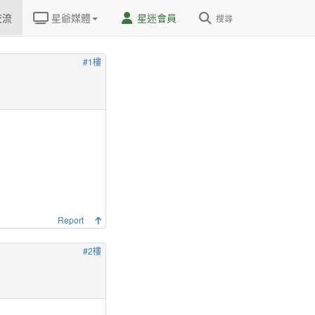
交流
星爺媒體
星迷會員
搜尋
#1樓
Report
#2樓