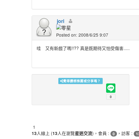
jori
Posted on: 2008/6/25 9:07
哇 又有新戲了嗎!!?? 真是既期待又怕受傷害.....
覺得讚想推薦或分享嗎？
1
13
人線上 (
13
人在瀏覽
星迷交流
)，會員 :
，訪客 :
0
1