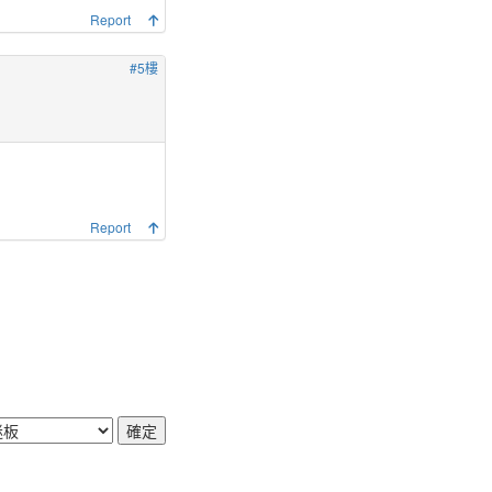
Report
#5樓
Report