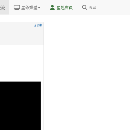
交流
星爺媒體
星迷會員
搜尋
#1樓