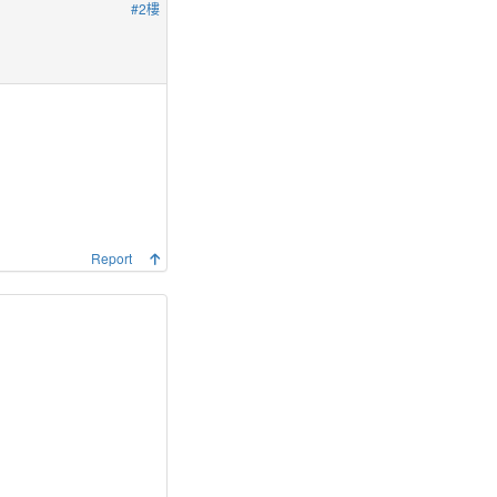
#2樓
Report