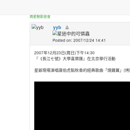
正體中文台港星迷板
[分享] 長江七號大學喜
周星馳影迷會
yyb
Posted on: 2007/12/24 14:41
2007年12月23日(周日)下午14:30
『《長江七號》大學喜樂匯』在北京舉行活動
星爺現場演唱唐伯虎點秋香的經典歌曲「燒雞翼」(烤