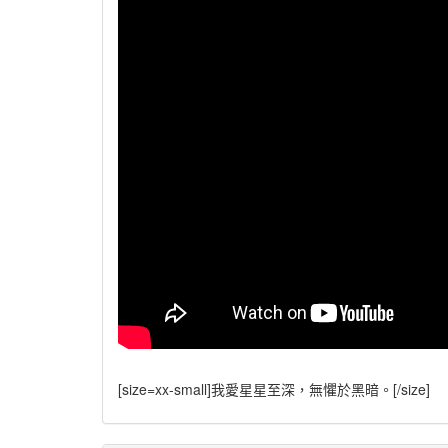
[size=xx-small]
我愛星星至深，無懼於黑暗。
[/size]