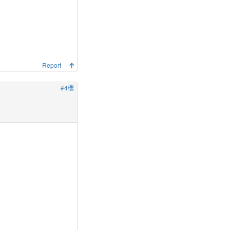
Report
#4樓