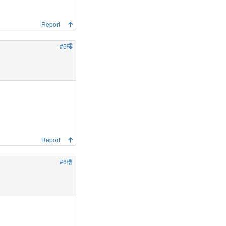
Report
#5樓
Report
#6樓