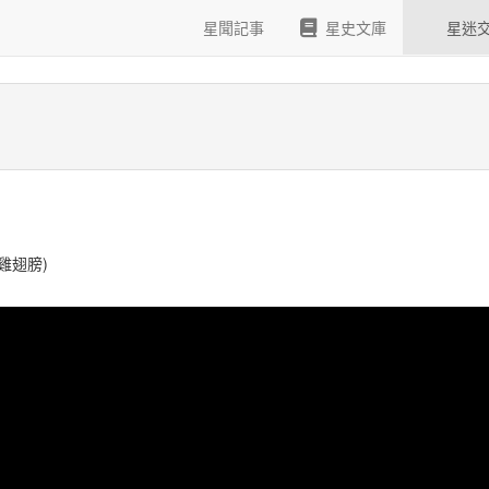
樂匯-星爺現場演唱燒雞翼
星聞記事
星史文庫
星迷
雞翅膀)