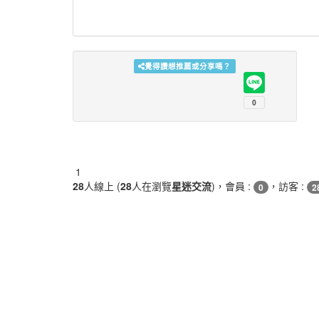
覺得讚想推薦或分享嗎？
1
28
人線上 (
28
人在瀏覽
星迷交流
)，會員 :
，訪客 :
0
2