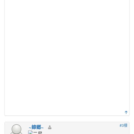
#3樓
~蟑螂~