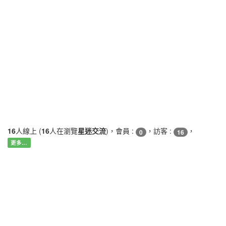
16
人線上 (
16
人在瀏覽
星迷交流
)，會員 :
，訪客 :
，
0
16
更多…