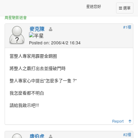
正體中文台港星迷板
整蠱專家一問
星迷您好
選單
周星馳影迷會
#1樓
麥克陳
Posted on: 2006/4/2 16:34
當整人專家用霹靂金鋼圈
將整人之霸打出去並撞破門時
整人專家心中提出"怎麼多了一隻 ?"
我怎麼看都不明白
請給我啟示吧!!!
Report
#2樓
唐伯虎