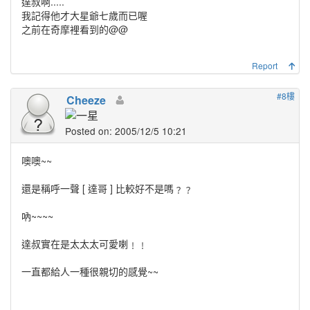
達叔啊.....
我記得他才大星爺七歲而已喔
之前在奇摩裡看到的@@
Report
#8樓
Cheeze
Posted on: 2005/12/5 10:21
噢噢~~
還是稱呼一聲 [ 達哥 ] 比較好不是嗎﹖﹖
吶~~~~
達叔實在是太太太可愛喇﹗﹗
一直都給人一種很親切的感覺~~