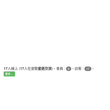
17
人線上 (
17
人在瀏覽
星迷交流
)，會員 :
，訪客 :
，
0
17
更多…