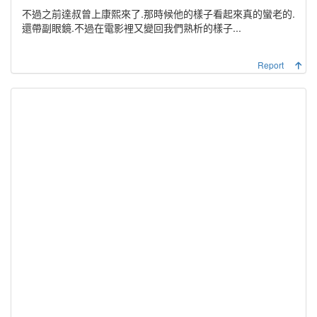
不過之前達叔曾上康熙來了.那時候他的樣子看起來真的蠻老的.
還帶副眼鏡.不過在電影裡又變回我們熟析的樣子...
Report