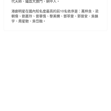
代天師、鐵血大旗門、網中人。
港劇明星在國內知名度最高的前10名依序是：萬梓良、梁
朝偉、劉嘉玲、曾華情、黎美嫻、鄧萃雯、郭晉安、吳鎮
宇、周星馳、吳岱融。