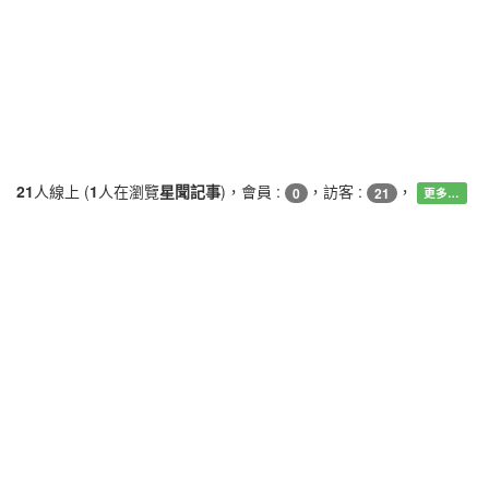
21
人線上 (
1
人在瀏覽
星聞記事
)，會員 :
，訪客 :
，
0
21
更多…