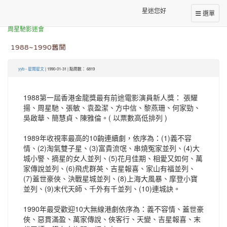
星迷您好
選單
本站消息
周星馳影迷會
1988~1990舊聞
yyb
-
星聞星文
| 1990-01-31 | 點閱數： 6819
1988第一屆香港金龍獎最有前途電影演員新人獎： 張耀
揚、周星馳、張敏、袁盈潔、方中信、黎燕珊、何家勁、
吳啟華、簡慧貞、陳雅倫。( 以票數高低排列 )
1989年收視率最高的10齣連續劇，依序為：(1)義不容
情、(2)淘氣雙子星、(3)富貴流氓、串燒冤家並列、(4)大
城小警、摘星的女人並列、(5)花月佳期、相愛又如何、萬
家傳說並列、(6)飛虎群英、吉星報喜、家山有福並列、
(7)蓋世豪俠、決戰星城並列、(8)上海大風暴、摩登小寶
並列、(9)末代天師、千外有千並列、(10)連城訣。
1990年最受歡迎10大無線港劇依序為：義不容情、蓋世豪
俠、惡貫滿盈、萬家傳說、俠客行、天變、吉星報喜、末