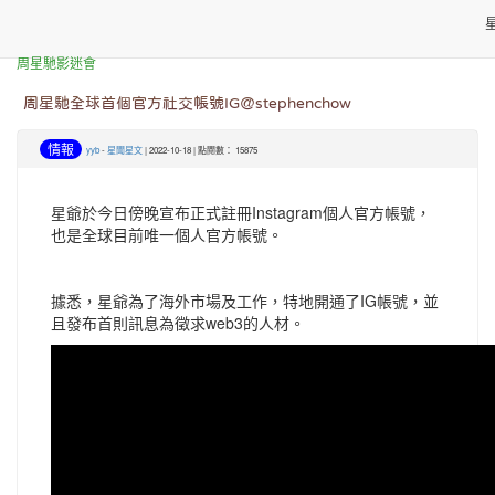
本站消息
周星馳影迷會
周星馳全球首個官方社交帳號IG＠stephenchow
情報
yyb
-
星聞星文
| 2022-10-18 | 點閱數： 15875
星爺於今日傍晚宣布正式註冊Instagram個人官方帳號，
也是全球目前唯一個人官方帳號。
據悉，星爺為了海外市場及工作，特地開通了IG帳號，並
且發布首則訊息為徵求web3的人材。