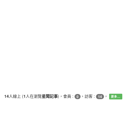
14
人線上 (
1
人在瀏覽
星聞記事
)，會員 :
，訪客 :
，
0
14
更多…