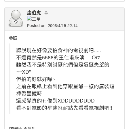
唐伯虎
Posted on: 2006/4/15 22:14
參照：
聽說現在好像要拍食神的電視劇吧.....
不過竟然是5566的王仁甫來演.....Orz
雖然我不是特別討厭他們但是還挺失望的
~~XD"
但拍的好就好囉~
之前在報紙上看到他穿跟星爺一樣的唐裝短
褲帶墨鏡時
還感覺真的有像到XDDDDDDDDD
看不到電影的星迷忍耐點先看看電視劇吧!!
瞎咪阿~不會吧