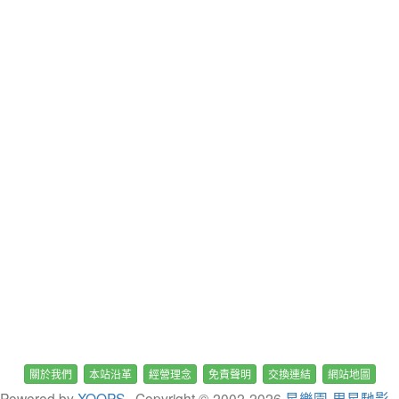
關於我們
本站沿革
經營理念
免責聲明
交換連結
網站地圖
Powered by
XOOPS
, Copyright © 2002-
2026
星樂園-周星馳影