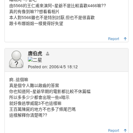
由5566的王仁甫來演阿~星爺不是比較喜歡4466嘛??
真的有像到嘛??想看看相片
本人對5566雖也不是特別討厭,但也不是很喜歡
跟卡布娜姐姐一樣覺得好失望
Report
唐伯虎
Posted on: 2006/4/5 18:12
痾..這個嘛
真是個令人難以啟齒的答案
你也知道阿~星爺早期的電影都比較不休篇幅
所以多多少少都會出現一些x暗示
就好像逃學威龍3不也這樣嘛
王百萬陳屍的地方不也多了條尾巴嗎
這樣解釋你清楚嗎??
Report