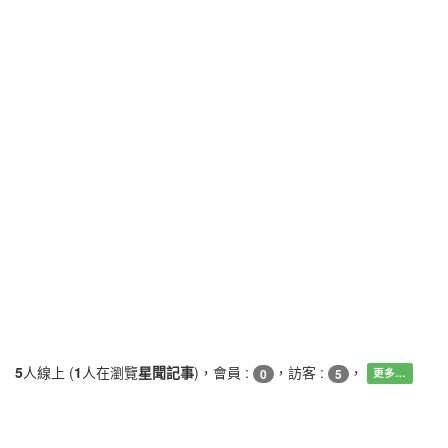
5
人線上 (
1
人在瀏覽
星聞記事
)，會員 :
，訪客 :
，
0
5
更多…