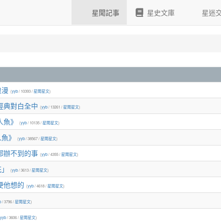
星聞記事
星史文庫
星迷
浪漫
(
yyb
/ 10393 /
星聞星文
)
經典對白全中
(
yyb
/ 13261 /
星聞星文
)
人魚》
(
yyb
/ 10135 /
星聞星文
)
人魚》
(
yyb
/ 38567 /
星聞星文
)
都辦不到的事
(
yyb
/ 4355 /
星聞星文
)
花」
(
yyb
/ 3613 /
星聞星文
)
梗他想的
(
yyb
/ 4618 /
星聞星文
)
b
/ 3796 /
星聞星文
)
yyb
/ 3606 /
星聞星文
)