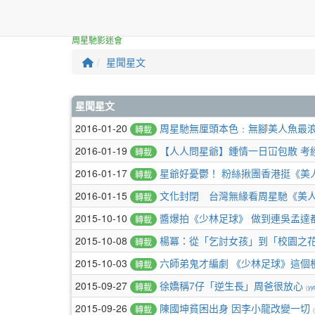
本站消息
周星馳影迷會
星聞星文
文章列表
星聞星文
2016-01-20
周星馳無厘頭本色﹕無腳美人魚最
轉載
2016-01-19
【人人問星爺】鍾情一日冚包散 考
轉載
2016-01-17
星爺好憂鬱！ 粉絲揪團香港挺《美
轉載
2016-01-15
文化封閉 台灣無緣看周星馳《美
轉載
2015-10-10
醬爆拍《少林足球》 做到連吳孟達
轉載
2015-10-08
楊冪：從「乞討女孩」到「校園之
轉載
2015-10-03
六師弟鬼才編劇 《少林足球》這個
轉載
2015-09-27
徐嬌稱7仔「逆生長」周爸很放心
轉載
(
yy
2015-09-26
陳國坤貧困出身 因李小龍改變一切
轉載
(