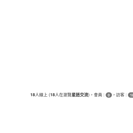
18
人線上 (
18
人在瀏覽
星迷交流
)，會員 :
，訪客 :
0
1