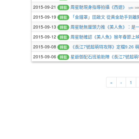
2015-09-21
周星馳現身指導拍攝《西遊》
轉載
(
yyb
/ 348
2015-09-19
「金鐘罩」田啟文 從黃金助手到離
轉載
2015-09-13
周星馳無厘頭力推《美人魚》：是
轉載
2015-09-12
周星馳確認《美人魚》猴年春節上
轉載
2015-09-08
《長江7號超萌特攻隊》定檔9.26
轉載
2015-09-06
星爺御配石班瑜助陣《長江7號超萌
轉載
«
‹
1