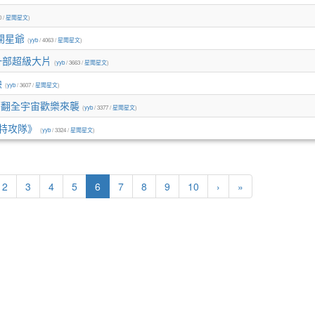
0 /
星聞星文
)
開星爺
(
yyb
/ 4063 /
星聞星文
)
一部超級大片
(
yyb
/ 3663 /
星聞星文
)
映
(
yyb
/ 3607 /
星聞星文
)
 萌翻全宇宙歡樂來襲
(
yyb
/ 3377 /
星聞星文
)
特攻隊》
(
yyb
/ 3324 /
星聞星文
)
(current)
2
3
4
5
6
7
8
9
10
›
»