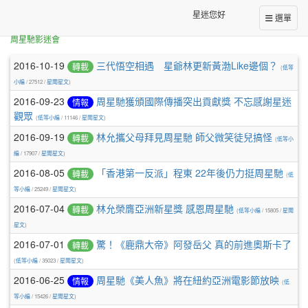
星迷您好
選單
本站消息
周星馳影迷會
文章列表
2016-10-19
三代悟空相遇 星爺林更新黃渤Like邊個？
轉載
(
低等
小編
/ 27512 /
星聞星文
)
2016-09-23
周星馳獲頒國際傳播突出貢獻獎 不忘感謝星迷
情報
觀眾
(
低等小編
/ 11146 /
星聞星文
)
2016-09-19
林允攜父母拜見周星馳 師父微笑徒兒搞怪
轉載
(
低等小
編
/ 17907 /
星聞星文
)
2016-08-05
「香港第一反派」程東 22年後仍力挺周星馳
轉載
(
低
等小編
/ 25249 /
星聞星文
)
2016-07-04
林允榮膺亞洲新星獎 感恩周星馳
轉載
(
低等小編
/ 15805 /
星聞
星文
)
2016-07-01
驚！《鹿鼎大帝》阿發岳父 真的前進奧斯卡了
轉載
(
低等小編
/ 35023 /
星聞星文
)
2016-06-25
周星馳《美人魚》將在紐約亞洲電影節放映
情報
(
低
等小編
/ 15426 /
星聞星文
)