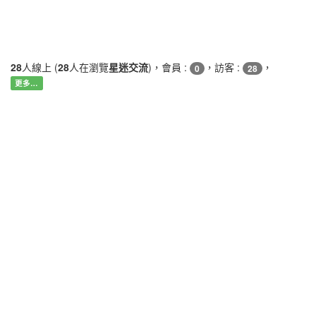
28
人線上 (
28
人在瀏覽
星迷交流
)，會員 :
，訪客 :
，
0
28
更多…