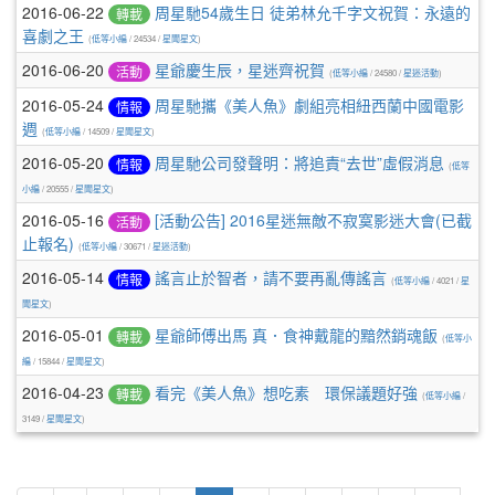
2016-06-22
周星馳54歲生日 徒弟林允千字文祝賀：永遠的
轉載
喜劇之王
(
低等小編
/ 24534 /
星聞星文
)
2016-06-20
星爺慶生辰，星迷齊祝賀
活動
(
低等小編
/ 24580 /
星迷活動
)
2016-05-24
周星馳攜《美人魚》劇組亮相紐西蘭中國電影
情報
週
(
低等小編
/ 14509 /
星聞星文
)
2016-05-20
周星馳公司發聲明：將追責“去世”虛假消息
情報
(
低等
小編
/ 20555 /
星聞星文
)
2016-05-16
[活動公告] 2016星迷無敵不寂寞影迷大會(已截
活動
止報名)
(
低等小編
/ 30671 /
星迷活動
)
2016-05-14
謠言止於智者，請不要再亂傳謠言
情報
(
低等小編
/ 4021 /
星
聞星文
)
2016-05-01
星爺師傅出馬 真．食神戴龍的黯然銷魂飯
轉載
(
低等小
編
/ 15844 /
星聞星文
)
2016-04-23
看完《美人魚》想吃素 環保議題好強
轉載
(
低等小編
/
3149 /
星聞星文
)