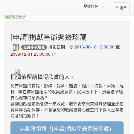
星迷您好
選單
表單一覽
周星馳影迷會
[申請]捐獻星爺週邊珍藏
填報日期：從
2016-06-16 12:00:00
至
允許多次填寫
2099-12-31 23:00:00
止
把價值留給懂得欣賞的人。
您有星爺的剪報、影碟、報章、雜誌、相片、海報、書籍、玩
具...等任何星爺相關的收集或週邊，家裡放不下，想要贈予給
有心保存的星迷嗎？
歡迎捐獻給影迷會統一來收藏，我們希望未來能夠整理並建檔
資料庫長期保存，不會讓您的收藏被貪心便宜的不肖人士拿走
淪落網拍販賣！
無權限填報「[申請]捐獻星爺週邊珍藏」