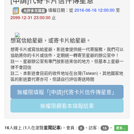
填報日期：從
2016-06-16 12:00:00
至
允許多次填寫
2099-12-31 23:00:00
止
想寫信給星爺，或寄卡片給星爺。
想寄卡片或寫信給星爺，影迷會提供統一代寄服務，我們可以
協助將你的卡片或信件，定期統一轉寄至星爺的辦公室中！
註一、星爺辦公室有專門放影迷來信的地方，但基本上星爺一
律不會回信
註二、本影迷會目前的收件地址在台灣(Taiwan)，其他國家地
區的影迷要代寄亦可，但請自行評估寄送時間
無權限填報「[申請]代寄卡片信件傳星意」
無權限觀看本填報結果
16
人線上 (
1
人在瀏覽
星聞記事
)，會員 :
，訪客 :
，
0
16
更多…