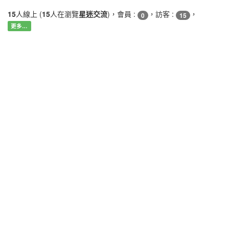
15
人線上 (
15
人在瀏覽
星迷交流
)，會員 :
，訪客 :
，
0
15
更多…