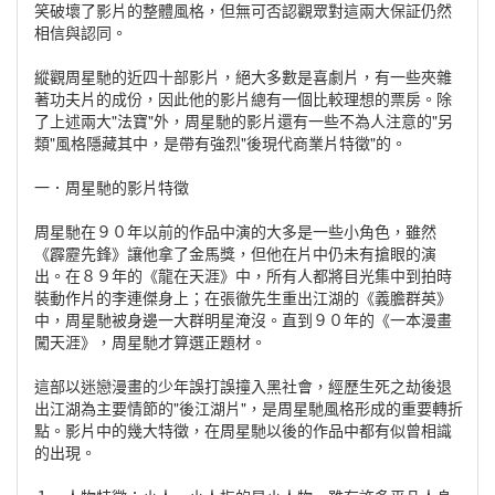
笑破壞了影片的整體風格，但無可否認觀眾對這兩大保証仍然
相信與認同。
縱觀周星馳的近四十部影片，絕大多數是喜劇片，有一些夾雜
著功夫片的成份，因此他的影片總有一個比較理想的票房。除
了上述兩大"法寶"外，周星馳的影片還有一些不為人注意的"另
類"風格隱藏其中，是帶有強烈"後現代商業片特徵"的。
一．周星馳的影片特徵
周星馳在９０年以前的作品中演的大多是一些小角色，雖然
《霹靂先鋒》讓他拿了金馬獎，但他在片中仍未有搶眼的演
出。在８９年的《龍在天涯》中，所有人都將目光集中到拍時
裝動作片的李連傑身上；在張徹先生重出江湖的《義膽群英》
中，周星馳被身邊一大群明星淹沒。直到９０年的《一本漫畫
闖天涯》，周星馳才算選正題材。
這部以迷戀漫畫的少年誤打誤撞入黑社會，經歷生死之劫後退
出江湖為主要情節的"後江湖片"，是周星馳風格形成的重要轉折
點。影片中的幾大特徵，在周星馳以後的作品中都有似曾相識
的出現。