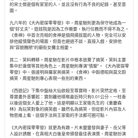
的宋士傑是個有家室的人，並且沒有行為不良的紀錄，甚至意
圖。
九六年的《大內密探零零發》中，周星馳則更為保守地成為一
個"好丈夫"，逛妓院是因為工作需要，執行任務而不得不為之。
《食神》中首次亮相的食神是個飛揚拔扈的人物，完全可以安
排他縱情聲色的場面，但竟也避過不談，直接入戲，安排他
與"容貌醜陋"的廟街女攤主相愛。
其二．笑料轉移。周星馳在影片中根本放棄了搞笑，笑料主要
集中於唐僧等其他角色上，周星馳則專演"情聖"。《大內密探零
零發》中，張達明與羅家英搞笑，《食神》中穀德昭與莫文蔚
搞笑，周星馳則專心表現一些別的東西。
《西遊記》下集中盤絲大仙欲殺至尊寶時，影片突然定格，至
尊寶畫外音響起：寶劍離他嚥喉最近時只有0.01公分，一柱香
以後這個女人愛上了他。這是明顯以王家衛先生的《重慶森
林》為玩笑對象的搞笑戲。雖然名為搞笑，但從影片內容及人
物思維上看，這個手法與王家衛的手法都可圈可點。
《大內密探零零發》就更為有趣。片末靈靈發與妻子、岳父等
人設計誘敵，在真相大白後皇帝頒發最佳表演獎，周星馳扮演