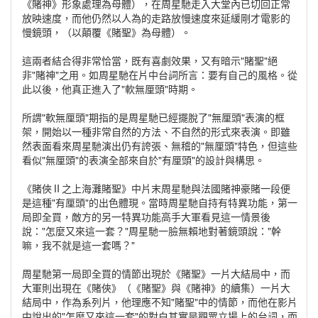
《賭神》形象處理為母體），在周星馳走入大堂內已切回正常
放映速度，而他仍然以人為的走路放慢速度來延緩剛才電影的
慢鏡頭，（以顛覆《賭聖》為母體）。
這兩者結合得非常恰當，既有喜劇效果，又有暗示"賭聖"絕
非"賭神"之用。如周星馳在片中台詞所言：要有自己的風格。從
此以後，他真正進入了"軟無厘頭"時期。
所謂"軟無厘頭"期指的是周星馳已經擺脫了"無厘頭"表演的框
架，開始以一種非常自然的方法、不自然的形式來表演。即雖
然表面看來周星馳演出仍有誇張、無稽的"無厘頭"特色，但這些
看似"無厘頭"的表演全部來自於"有厘頭"的設計與構思。
《賭俠Ⅱ之上海灘賭聖》中片末周星馳與法國賭神豪賭一段便
是這種"有厘頭"的出色體現。當時周星馳自持有特異功能，第一
局即全買，敵方的另一特異功能高手大軍看見這一情景後
說："怎麼又來這一套？"周星馳一臉無賴地對著鏡頭說："幹
嘛，我不就是這一套嗎？"
周星馳第一局即全買的情節出現於《賭聖》一片大結局中，而
大軍則出現在《賭俠》（《賭聖》與《賭神》的續集）一片大
結局中，作為系列片，他理應不知"賭聖"中的情節，而他在影片
中說出的"怎麼又來這一套"的對白其實是觀眾立場上的台詞，而