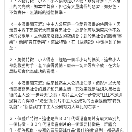
１．人物特徵：小人。小人指的是小人物，雖有許多平凡人身
上的閃光點，如本性善良，但也有大量庸俗的惡習，如好色，
不負責任，無清晰的道德標準。
《一本漫畫闖天涯》中主人公原是一位愛看漫畫的侍應生，因
無意中救下黑幫老大而躋身黑社會，於是他可以泡原來他不敢
泡的女歌星，去他原來沒錢去的夜總會；對於黑社會的販毒"事
業"，他則"貴在參與"。這些特徵，在《鹿鼎記》中發揮到了極
至。
２．劇情特徵：小人得志。經過一個半小時的搞笑，這些小人
都能戰勝對手，甚至贏得愛情。原來一切屈辱與辛酸，在大結
局時都會化為成功的喜悅。
《一本漫畫闖天涯》結局雖然主人公退出江湖，但影片以大段
情節描寫黑社會的風光和兄弟友情，其效果就是強調入黑社會
後的主人公"一步登天"之態。影片主人公"一步登天"往往不是通
過努力而得的。"賭聖"系列片中主人公成功的因素是他有"特異
功能"，"新精武門"中主人公則有力大無比的右拳。
３．個體戶特徵。這也是與８０年代香港喜劇片有最大區別的
一個特徵。８０年代港產喜劇片的一個重要特徵是：群體合
作。從許冠傑、麥嘉的票房巔峰作品"最佳拍檔"系列，都是講究