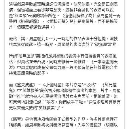
這場戲周星馳處理時語調低沉緩慢，似怨似恨，完全是正劇表
演，但從場面上看卻非常惹笑。這種非喜劇化的表演可以說
是"無厘頭"表演的精華所在。（這也就解釋了為什麼周星馳一再
聲明《逃學威龍》、《武狀元蘇乞兒》是劇情片，而不是搞笑
片，但觀眾卻邊看邊笑。）
嚴格上講，周星馳九０～九一時期的作品表演十分粗糙，演技
根本無從談起。這一時期，周星馳的表演處於了"硬無厘頭"期。
所謂"硬無厘頭"期指的是周星馳的表演中有值得讚賞的表演風
格，但風格並未凸現，同時夾雜著一些雜質。《一本漫畫闖天
涯》中周星馳給成奎安做智力題一段明顯有他在無線電視台主
持兒童節目時的影子。
而《望夫成龍》、《小偷阿星》等片亦是"不及格"。《師兄撞
鬼》中"英雄救美"段落初步顯出顛覆性演出的本色。片中，周星
馳半推半就地被人推至幾個流氓與女主角面前，稍帶羞澀，無
可奈何地對流氓說："唉呀，你們放手了啦。"這個處理可算是有
史以來最失敗的"英雄救美"了。
《賭聖》是他表演風格開始正式轉型的作品，許多片斷處理可
稱經典，如周星馳初次與秦沛見面時，入場的慢鏡頭（明顯以