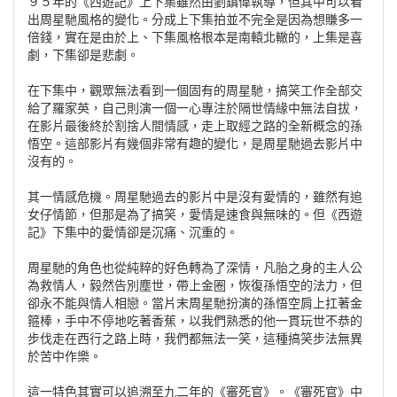
９５年的《西遊記》上下集雖然由劉鎮偉執導，但其中可以看
出周星馳風格的變化。分成上下集拍並不完全是因為想賺多一
倍錢，實在是由於上、下集風格根本是南轅北轍的，上集是喜
劇，下集卻是悲劇。
在下集中，觀眾無法看到一個固有的周星馳，搞笑工作全部交
給了羅家英，自己則演一個一心專注於隔世情緣中無法自拔，
在影片最後終於割捨人間情感，走上取經之路的全新概念的孫
悟空。這部影片有幾個非常有趣的變化，是周星馳過去影片中
沒有的。
其一情感危機。周星馳過去的影片中是沒有愛情的，雖然有追
女仔情節，但那是為了搞笑，愛情是速食與無味的。但《西遊
記》下集中的愛情卻是沉痛、沉重的。
周星馳的角色也從純粹的好色轉為了深情，凡胎之身的主人公
為救情人，毅然告別塵世，帶上金圈，恢復孫悟空的法力，但
卻永不能與情人相戀。當片末周星馳扮演的孫悟空肩上扛著金
箍棒，手中不停地吃著香蕉，以我們熟悉的他一貫玩世不恭的
步伐走在西行之路上時，我們都無法一笑，這種搞笑步法無異
於苦中作樂。
這一特色其實可以追溯至九二年的《審死官》。《審死官》中