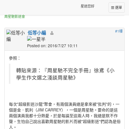
正體中文台港星迷板
星迷您好
選單
[轉錄]
[舊文轉載] 小學生作文選之淺談周星馳
周星馳影迷會
#1樓
低等小編
Posted on: 2016/7/27 10:11
參照：
轉貼來源：『周星馳不完全手冊』徐鳶《小
學生作文選之淺談周星馳》
每次"超級影迷沙龍"聚會，有兩個演員總是拿來被"批判"的，一
個是金．凱利（JIM CARREY），一個是周星馳。要命的是這
兩個演員我都十分熱愛，於是每論至這兩人時，我總是默不作
聲，生怕自己說出喜歡周星馳的影片而被"超級影迷"們認為是俗
人。