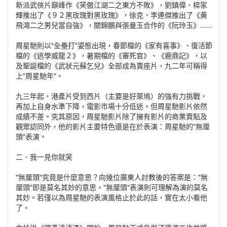
新派武俠片巔峰作《笑傲江湖二之東方不敗》，劉鎮偉、樑家
輝推出了《９２黑玫瑰對黑玫瑰》，徐克、李連傑推出了《黃
飛鴻二之男兒當自強》，關錦鵬與張曼玉合作的《阮玲玉》......
周星馳則以"全壘打"姿態出現，春節檔的《家有喜事》、復活節
檔的《逃學威龍２》，暑期檔的《審死官》、《鹿鼎記》，以
及聖誕檔的《武狀元蘇乞兒》全部成為賣座片，九二年可稱得
上"周星馳年"。
九三年起，港產片受到西片（主要是好萊塢）的強有力挑戰，
再加上自身水準下降，電影市場十分低迷。但周星馳影片依然
成績不差。究其原因，周星馳影片除了擁有影片的商業賣點及
觀眾認同外，他的影片主要特色還是在於表演：周星馳的"無厘
頭"表演。
二．我一見你就笑
"無厘頭"究竟是什麼意思？向幾位廣東人討教後的答案是："無
厘頭"即是莫名其妙的意思。"無厘頭"表演則可理解為演的莫名
其妙。若僅以為周星馳的表演風格止於此的話，實在太小看他
了。