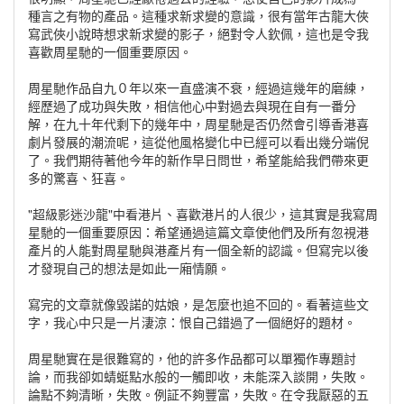
種言之有物的產品。這種求新求變的意識，很有當年古龍大俠
寫武俠小說時想求新求變的影子，絕對令人欽佩，這也是令我
喜歡周星馳的一個重要原因。
周星馳作品自九０年以來一直盛演不衰，經過這幾年的磨練，
經歷過了成功與失敗，相信他心中對過去與現在自有一番分
解，在九十年代剩下的幾年中，周星馳是否仍然會引導香港喜
劇片發展的潮流呢，這從他風格變化中已經可以看出幾分端倪
了。我們期待著他今年的新作早日問世，希望能給我們帶來更
多的驚喜、狂喜。
"超級影迷沙龍"中看港片、喜歡港片的人很少，這其實是我寫周
星馳的一個重要原因：希望通過這篇文章使他們及所有忽視港
產片的人能對周星馳與港產片有一個全新的認識。但寫完以後
才發現自己的想法是如此一廂情願。
寫完的文章就像毀諾的姑娘，是怎麼也追不回的。看著這些文
字，我心中只是一片淒涼：恨自己錯過了一個絕好的題材。
周星馳實在是很難寫的，他的許多作品都可以單獨作專題討
論，而我卻如蜻蜓點水般的一觸即收，未能深入談開，失敗。
論點不夠清晰，失敗。例証不夠豐富，失敗。在令我厭惡的五