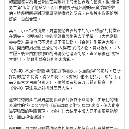
的靈靈發以為自己會因在誘敵計中的出色表現而獲獎，但"最佳
男主角"卻給了他岳父，而且由他妻子道出他的表演浮誇等弊
病。這段明顯是對現實周星馳遭遇的反諷，在影片中嵌得恰到
好處，自然合理。
其三．小人特徵消失。周星馳過去影片中的"小人得志"的特徵正
在消失。《西遊記》中的至尊寶最後失去了愛情，《大內密探
零零發》最後也只不過完成了個任務，《食神》則更為大膽，
影片開始時周星馳已是個"小人得志"式的人物，貪財近利，令人
生厭。後來由於穀德昭的出現使他淪落街頭，直至最後在"食神
大賽"上，他雖廚藝高超但終未奪冠。
《食神》不是一部簡單的闡述"得而失，失而復得"的影片，它所
探討的是"如何得，得又如何"。《食神》也不用於九四年的《九
品芝麻官之白面包青天》，雖然兩者都有改邪歸正描寫，但
《食神》更注重於剖析與反思人性。
這些特徵的產生與周星馳參與影片製作不無關系。由最初的純
表演性的"無厘頭"風格已漸漸轉向淡化"無厘頭"表演，個人化意
識更強烈的整體表現。《食神》大結局中壞人已不由周星馳解
決，而由神仙操辦。
很明顯，周星馳已經厭倦過去的經驗，想使自己的影片成為一