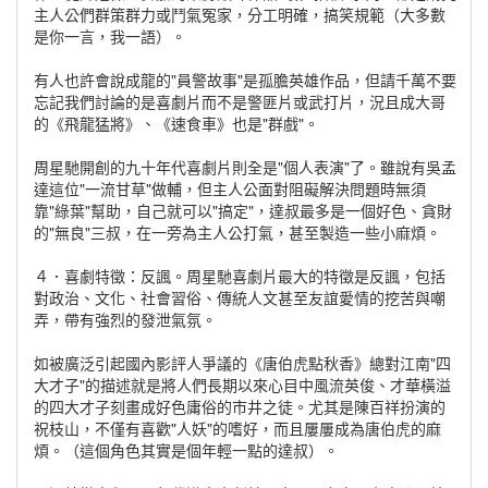
主人公們群策群力或鬥氣冤家，分工明確，搞笑規範（大多數
是你一言，我一語）。
有人也許會說成龍的"員警故事"是孤膽英雄作品，但請千萬不要
忘記我們討論的是喜劇片而不是警匪片或武打片，況且成大哥
的《飛龍猛將》、《速食車》也是"群戲"。
周星馳開創的九十年代喜劇片則全是"個人表演"了。雖說有吳孟
達這位"一流甘草"做輔，但主人公面對阻礙解決問題時無須
靠"綠葉"幫助，自己就可以"搞定"，達叔最多是一個好色、貪財
的"無良"三叔，在一旁為主人公打氣，甚至製造一些小麻煩。
４．喜劇特徵：反諷。周星馳喜劇片最大的特徵是反諷，包括
對政治、文化、社會習俗、傳統人文甚至友誼愛情的挖苦與嘲
弄，帶有強烈的發泄氣氛。
如被廣泛引起國內影評人爭議的《唐伯虎點秋香》總對江南"四
大才子"的描述就是將人們長期以來心目中風流英俊、才華橫溢
的四大才子刻畫成好色庸俗的市井之徒。尤其是陳百祥扮演的
祝枝山，不僅有喜歡"人妖"的嗜好，而且屢屢成為唐伯虎的麻
煩。（這個角色其實是個年輕一點的達叔）。