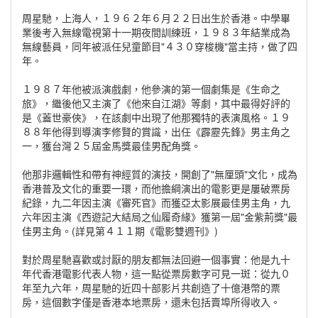
周星馳，上海人，１９６２年６月２２日出生於香港。中學畢
業後考入無線電視第十一期夜間訓練班，１９８３年結業成為
無線藝員，同年被派任兒童節目"４３０穿梭機"當主持，做了四
年。
１９８７年他被派演戲劇，他參演的第一個劇集是《生命之
旅》，繼後他又主演了《他來自江湖》等劇，其中最得好評的
是《蓋世豪俠》，在該劇中出現了他那獨特的表演風格。１９
８８年他得到導演李修賢的賞識，出任《霹靂先鋒》男主角之
一，獲台灣２５屆金馬獎最佳男配角獎。
他那非邏輯性和帶有神經質的演技，開創了"無厘頭"文化，成為
香港普及文化的重要一環，而他擔綱演出的電影更是屢破票房
紀錄，九二年因主演《審死官》而獲亞太影展最佳男主角，九
六年因主演《西遊記大結局之仙履奇緣》獲第一屆"金紫荊獎"最
佳男主角。(詳見第４１１期《電影雙週刊》)
對於周星馳喜歡或討厭的朋友都無法回避一個事實：他是九十
年代香港電影代表人物，這一點從票房數字可見一斑：從九０
年至九六年，周星馳的近四十部影片共創造了十億港幣的票
房，這個數字僅是香港本地票房，還未包括賣埠所得收入。