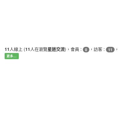
11
人線上 (
11
人在瀏覽
星迷交流
)，會員 :
，訪客 :
，
0
11
更多…