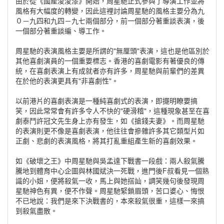
由於從《國產淩淩漆》開始，周星馳正式參與了導演工作並將
風格有大幅度的轉變，因此這裡討論周星馳的風格主要分為九
０－九四和九四－九七兩個部分，前一個部分著重談表演，後
一個部分著重談編、導工作。
周星馳的表演風格主要是所謂的"無厘頭"表演，這也是他區別於
其他喜劇演員的一個重要標志。香港的喜劇電影有著優良的傳
統，在喜劇表演上有成就者亦有許多，周星馳與前輩們的差異
在於他的表演更具有"非喜劇性"。
以前港片的喜劇表演是一種純喜劇式的表演，即擺明瞭要搞
笑，因此常常會有許多令人不快的"硬滑稽"，這種現象甚至在喜
劇泰鬥許冠文先生身上亦有發生，如《搶錢夫妻》。而周星馳
的表演則更不像是喜劇表演，他往往會摻雜許多其它類型片如
正劇、悲劇的表演風格，將其打亂重組產生新的喜劇效果。
如《破壞之王》中周星馳與吳孟達下戰書一段戲：兩人殺氣騰
騰地到體育中心企圖與林國斌決一死戰，進門後F叔看見一個熟
識的小姐，便將殺氣一收，馬上與她搭訕，調笑幾句後發現周
星馳神色有異，便不作聲。周星馳緊鎖眉頭，苦口婆心、悔恨
不已地說：我們是來下決戰書的，本來殺氣很重，這樣一來搞
到殺氣盡散。