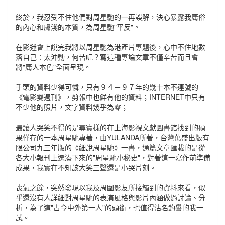
終於，我忍受不住他們對周星馳的一再誤解，決心暴露我庸俗
的內心和膚淺的本質，為周星馳"平反"。
在影迷會上說完我將以周星馳為港產片專題後，心中不住地數
落自己：太沖動，何苦呢？寫這種專論文章不僅辛苦而且會
將"庸人本色"全面呈現。
手頭的資料少得可憐，只有９４－９７年的幾十本不連號的
《電影雙週刊》，剪報中也鮮有他的資料；INTERNET中只有
不少他的照片，文字資料幾乎為零；
最讓人哭笑不得的是尋寶樣的在上海影視文獻圖書館找到的碩
果僅存的一本周星馳專著，由YULANDA所著，台灣萬盛出版有
限公司九三年版的《細說周星馳》一書，通篇文章匯載的是從
各大小報刊上選湊下來的"周星馳小秘史"，對著這一寫作前準備
成果，我實在不知該大笑三聲還是小哭片刻。
喪氣之餘，突然發現以我及周圍影友所接觸到的資料來看，似
乎還沒有人詳細對周星馳的表演風格與影片內涵做過討論、分
析，為了這"古今中外第一人"的頭銜，也值得沽名釣譽的我一
試。