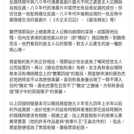
反諷特徵中與八０年代港產喜劇片最大不同之處是主人公開始
自我反諷。八０年代的港產片中當然也有自我反諷的成份，但
往往是一些配角擔任反諷。八０年代中後期出現的一批反映中
產階級生活的喜劇片（《大丈夫日記》、《最佳損友》等）
雖然情節設計上總是將主人公推向麻煩的深淵，試圖將他玩
殘，但內在表現的是他能以妙計（即"橋段"）挽回敗勢。對觀眾
而言，他們看到的是主人公的智慧，對主人公產生的是一種欽
佩心理。
周星馳的影片則正好相反，情節設計完全是為了嘲笑挖苦主人
公而設置的。再以《唐伯虎點秋香》為例，女主角秋香出場時
根本沒有傳統概念上的"艷驚四座"的風採，周星馳伴演的唐伯虎
初見她時並不以為她很美麗，直到秋香身邊出現了一群不堪入
目的"醜女"時，唐伯虎實在忍受不了"醜女"之醜後，方知秋香這
個"矮子中的高個矮子"的美麗。
以上四個特徵基本可以概括周星馳九０年至九四年上半年以前
的作品風貌，由於他影片的這些特徵與香港民眾在這段時期內
的情緒與需求有相關、相通之處，加上周星馳影片的商業元素
異常豐富（他的許多作品是與"商業片王"王晶合作的），從此，
周星馳便成為了票房新寵，屢破票房紀錄。