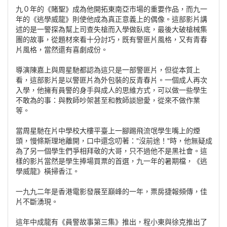
九０年的《賭聖》成為他開拓東南亞市場的重要作品，而九一
年的《逃學威龍》則使他成為真正意義上的偶像。這部影片講
述的是一警探為幫上司查失槍而入學做臥底，最後大破槍械集
團的故事，從題材來看十分討巧，既有警匪片風格，又有青春
片風格，當然還有喜劇成份。
導演陳嘉上與周星馳都認為這只是一部警匪片，但從本質上
看，這部影片是以警匪片為外包裝的反青春片。一個成人再次
入學，他擁有員警的身手與成人的思維方式，可以做一些學生
不敢為的事：與教師吵架甚至和教師談戀愛，從來不做作業
等。
當周星馳在片中學校大樓平臺上一腳踢飛流氓學生嘴上的煙
頭，慢條斯理地離開，口中還念叨著："沒前途！"時，他無疑成
為了另一個學生們爭相拜敬的大哥，只不過他不是黑社會。這
樣的影片當然是學生捧場買票的首選，九一年的暑期檔，《逃
學威龍》橫掃香江。
一九九二年是香港電影發展至巔峰的一年，票房捷報頻傳，佳
片不斷湧現。
這年中成龍有《員警故事第三集》推出，程小東與徐克推出了