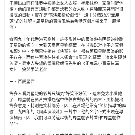
不願出山而在睡夢中被換上女人衣服，塗脂抹粉，家僕叫醒他
後，他的所有言語動作都是誇張的女人味，這種開玩笑開得很
徹底的舉動，實在是"表演服從於劇情"一語十分精彩的"無厘
頭"式的注解。周星馳的表演風格為香港喜劇片帶來了一股潮
流。
縱觀九十年代香港喜劇片，許多影片中的表演帶有明顯的抄襲
周星馳的傾向，大到天皇巨星劉德華，在《機BOY小子之真假
威龍》中，小到雷宇揚在《俠聖》中，都有著周星馳表演的影
子存在，而這些表演往往並未領會"無厘頭"的精華，演來生硬與
苦澀。最令人失望的當屬樑朝偉先生的《正牌韋小寶奉旨溝
女》，搞笑手法老矣。
三．百變星君
許多人看周星馳的影片只講究"好笑不好笑"，這未免太小看他
了。周星馳在影片拍攝過程中往往會對影片的內容、風格提出
許多意見，特別是笑料部分，因此在片場他常有"笑料指導"的綽
號。九四年的《國產淩淩漆》一片中，他的名字正式出現在導
演欄內，因此我們可以將這以後的周星馳影片看作"周星馳作
品"。