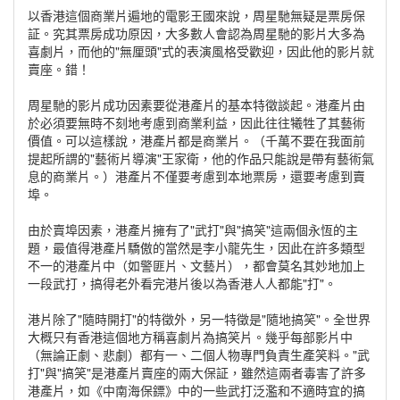
以香港這個商業片遍地的電影王國來說，周星馳無疑是票房保
証。究其票房成功原因，大多數人會認為周星馳的影片大多為
喜劇片，而他的"無厘頭"式的表演風格受歡迎，因此他的影片就
賣座。錯！
周星馳的影片成功因素要從港產片的基本特徵談起。港產片由
於必須要無時不刻地考慮到商業利益，因此往往犧牲了其藝術
價值。可以這樣說，港產片都是商業片。（千萬不要在我面前
提起所謂的"藝術片導演"王家衛，他的作品只能說是帶有藝術氣
息的商業片。）港產片不僅要考慮到本地票房，還要考慮到賣
埠。
由於賣埠因素，港產片擁有了"武打"與"搞笑"這兩個永恆的主
題，最值得港產片驕傲的當然是李小龍先生，因此在許多類型
不一的港產片中（如警匪片、文藝片），都會莫名其妙地加上
一段武打，搞得老外看完港片後以為香港人人都能"打"。
港片除了"隨時開打"的特徵外，另一特徵是"隨地搞笑"。全世界
大概只有香港這個地方稱喜劇片為搞笑片。幾乎每部影片中
（無論正劇、悲劇）都有一、二個人物專門負責生產笑料。"武
打"與"搞笑"是港產片賣座的兩大保証，雖然這兩者毒害了許多
港產片，如《中南海保鏢》中的一些武打泛濫和不適時宜的搞