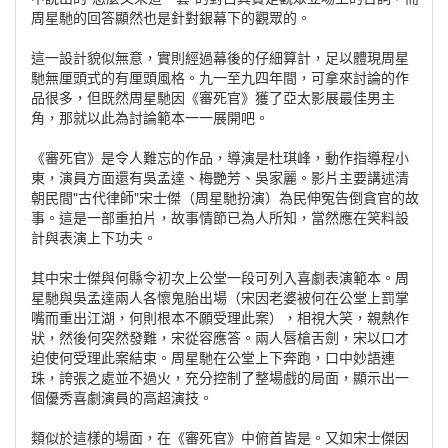
周星馳的回答顯然也是針對銀幕下的觀眾的。
這一設計貌似無意，實則經過幕後的仔細算計，足以體現周星
馳無厘頭式的有厘頭風格。九一至九四年間，可拿來討論的作
品很多，但既然周星馳因《審死官》獲了亞太影展最佳男主
角，那就以此為討論範本一一展開吧。
《審死官》是令人難忘的作品，導演是杜琪峰，動作指導程小
東，演員方面還有吳孟達、梅艷芳、吳家麗。影片主要講述清
朝民間"古代律師"宋士傑（周星馳扮演）為民伸冤告倒貪官的故
事。這是一部重拍片，故事情節已為人所知，當然應在笑料設
計與表演上下功夫。
其中宋士傑與何縣令初次上公堂一段可列入喜劇表演範本。周
星馳與吳孟達兩人各懷鬼胎出場（宋因老婆被何在公堂上罰掌
嘴而重出江湖，何則根本不願受理此案），相視大笑，親熱作
狀，然後何突然發難，宋從容應答。兩人唇槍舌劍，宋以口才
迫使何受理此案結束。周星馳在公堂上下奔跑，口中妙語連
珠，誇張之處並不過火，充分控制了整場戲的局面，顯示出一
個優秀喜劇演員的高超演技。
類似於這樣的場面，在《審死官》中俯首皆是。又如宋士傑因