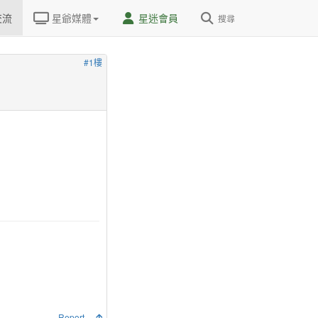
交流
星爺媒體
星迷會員
搜尋
#1樓
Report