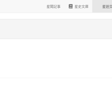
la屎啦
星聞記事
星史文庫
星迷