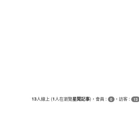
13
人線上 (
1
人在瀏覽
星聞記事
)，會員 :
，訪客 :
0
13