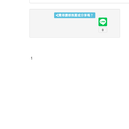
覺得讚想推薦或分享嗎？
1