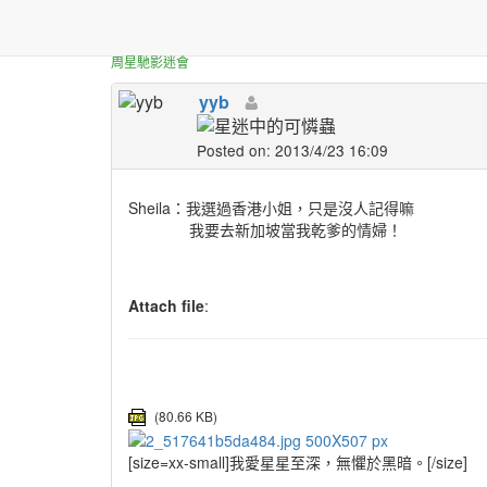
正體中文台港星迷板
[分享]
92家有喜事的Shei
周星馳影迷會
yyb
Posted on: 2013/4/23 16:09
Sheila：我選過香港小姐，只是沒人記得嘛
我要去新加坡當我乾爹的情婦！
Attach file
:
(80.66 KB)
[size=xx-small]
我愛星星至深，無懼於黑暗。
[/size]