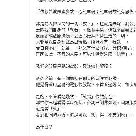
「依般若波羅蜜多故，心無罣礙；無罣礙故無有恐怖
都是勸人把世間的一切「放下」，也就是去除「我執
去除我們自身的「執著」，很多事情，也就不需要太
反而更能放開胸懷，去虛心接納周遭生活的一切。
人都是以自身利益為出發點，所以才有「我執」，
若自身不再「執著」，那又有什麼好斤斤計較的呢？
正因如此，不丹的人民，可以生活得這麼「快樂」。
我們之於周星馳的電影，又該如何解釋？
很久之前，有一個朋友在聊天的時候跟我說，
他覺得看周星馳的電影很放鬆，不管看過幾次，每次
是的，不管看過幾次，「笑點」依然存在。
哪怕你已經看得滾瓜爛熟，台詞已倒背如流，國語版
還是會「笑」。
看到相同的地方，還是可以「笑」得「不支倒地」。
為什麼？