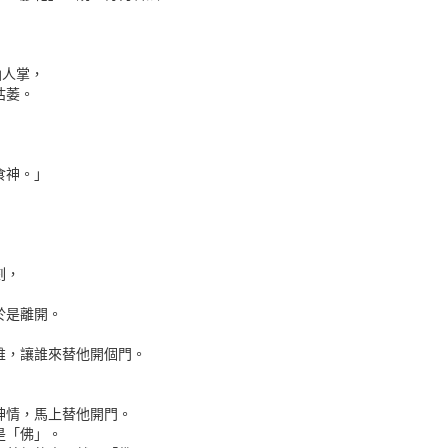
仙人掌，
枯萎。
食神。」
」
刻，
於是離開。
誰，讓誰來替他開個門。
神情，馬上替他開門。
是「佛」。