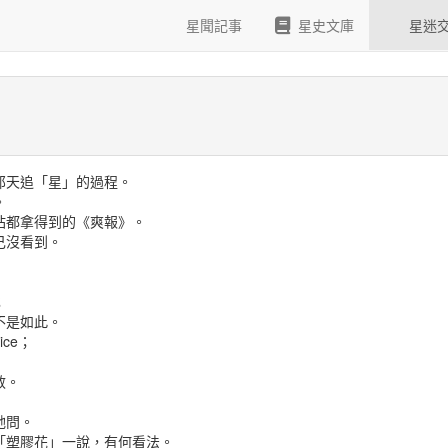
星聞記事
星史文庫
星迷
那天追「星」的過程。
。
運站都拿得到的《爽報》。
己沒看到。
；
不是如此。
ce；
敏。
她問。
「塑膠花」一說，有何看法。