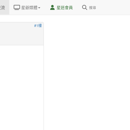
交流
星爺媒體
星迷會員
搜尋
#1樓