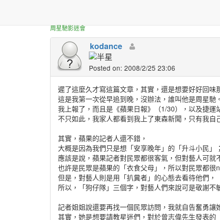
正體中文台港星迷板
星爺的電影是佛心來的!!
周星馳影迷會
kodance
Posted on: 2008/2/25 23:06
遲了這麼久才寫這篇文章，其實，還是想要好好回味
這是我第一次從早追到晚，沒辦法，誰叫他是周星馳
我上報了，而且是《蘋果日報》（1/30），以及捷
不只如此，我家人都看到我上了東森新聞，只有我自
其實，蘋果的記者人還不錯，
大概是因為我們只是想「安享晚年」的「升斗小民」
應該是說，蘋果記者對民眾都很客氣，但對藝人可就
也許是民眾是蘋果的「衣食父母」，所以對民眾都很ni
但是，對藝人則是用「扒糞者」的心態去看待他們，
所以，「狗仔隊」三個字，對藝人們來說可是敬謝不
記者姐姐說還要再找一個民眾訪問，我就自告奮勇讓
其實，她是想要請教星迷們，對於曾志偉先生發表的