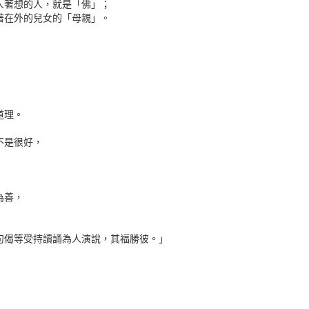
人著想的人，就是「佛」；
著在外的兒女的「母親」。
道理。
不是很好，
為善，
句偈等受持讀誦為人演說，其福勝彼。」