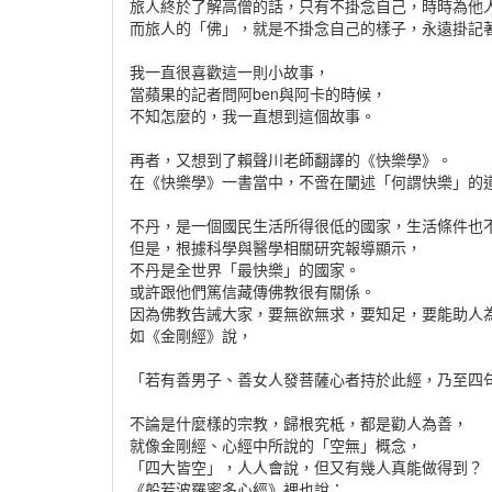
旅人終於了解高僧的話，只有不掛念自己，時時為他
而旅人的「佛」，就是不掛念自己的樣子，永遠掛記
我一直很喜歡這一則小故事，
當蘋果的記者問阿ben與阿卡的時候，
不知怎麼的，我一直想到這個故事。
再者，又想到了賴聲川老師翻譯的《快樂學》。
在《快樂學》一書當中，不啻在闡述「何謂快樂」的
不丹，是一個國民生活所得很低的國家，生活條件也
但是，根據科學與醫學相關研究報導顯示，
不丹是全世界「最快樂」的國家。
或許跟他們篤信藏傳佛教很有關係。
因為佛教告誡大家，要無欲無求，要知足，要能助人
如《金剛經》說，
「若有善男子、善女人發菩薩心者持於此經，乃至四
不論是什麼樣的宗教，歸根究柢，都是勸人為善，
就像金剛經、心經中所說的「空無」概念，
「四大皆空」，人人會說，但又有幾人真能做得到？
《般若波羅蜜多心經》裡也說：