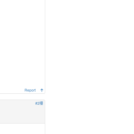
Report
#2樓