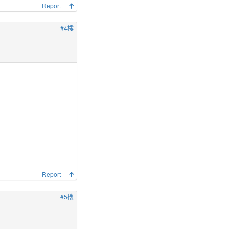
Report
#4樓
Report
#5樓