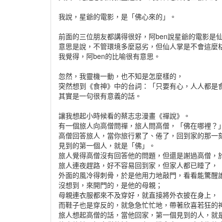
我說，星爺的電影，是「佛心來的」。
前面的三位朋友都講得很好，阿ben說星爺的電影是
意思是說，不管環境多麼惡劣，但仙人掌是不會這麼
我覺得，阿ben的比喻很有意思。
忽然，我靈機一動，也不知是怎麼樣的，
突然想到《食神》中的台詞：「只要有心，人人都是
其實是一句很有意義的話。
讓我想起小時候看的蔡志忠漫畫《禪說》。
有一個旅人向高僧問禪，旅人問高僧，「佛在哪裡？
高僧回答旅人，當你旅行累了、倦了，回到家的那一
見到的第一個人，就是「佛」。
旅人覺得高僧沒有回答他的問題，但還是謝過高僧，
旅人連夜趕路，好不容易回到家，但家人都已睡了，
外面的風冷得刺骨，於是他用力地敲門，看看能驚醒
沒想到，來開門的，是他的母親；
母親連衣服都來不及穿好，就直接將外衣披在身上，
而鞋子也是穿反的，就急急忙忙地，帶著欣喜若狂的
旅人想起高僧的話，當他回家，第一個見到的人，就