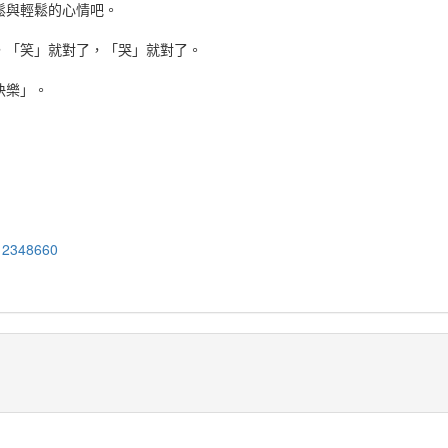
鬆與輕鬆的心情吧。
，「笑」就對了，「哭」就對了。
快樂」。
=12348660
!