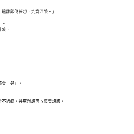
，遠離顛倒夢想，究竟涅槃。」
」。
計較，
都會「笑」。
看不過癮，甚至還想再收集粵語版，