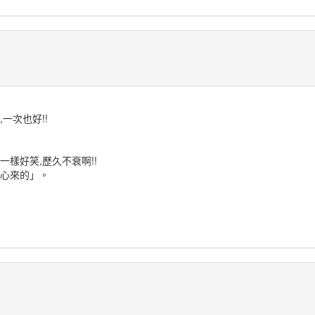
一次也好!!
樣好笑,歷久不衰啊!!
佛心來的」。