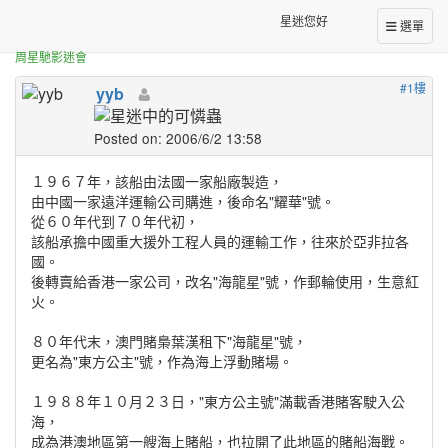
正體中文台港星迷板
[資料]賭神號
星迷您好
選單
周星馳影迷會
#1樓
yyb
Posted on: 2006/6/2 13:58
１９６７年，該船由法國一家船廠製造，
由中國一家遠洋運輸公司購進，後命名"耀華"號。
從６０年代到７０年代初，
該船承擔中國重大援外工程人員的運輸工作，往來於亞非拉各
國。
後轉賣給香港一家公司，改名"海龍星"號，作郵輪使用，生意紅
火。
８０年代末，澳門賭梟葉漢租下"海龍星"號，
更名為"東方公主"號，作為海上浮動賭場。
１９８８年１０月２３日，"東方公主號"滿載香港賭客駛入公
海，
成為港澳地區第一艘海上賭船，也拉開了此地區的賭船海戰。