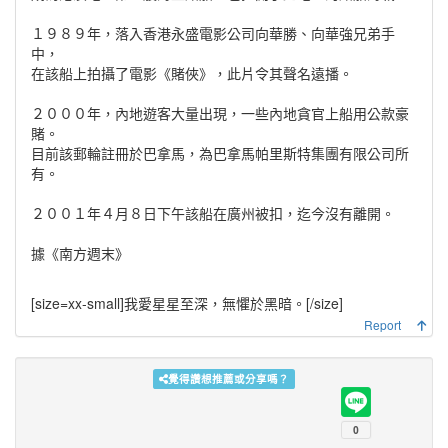
１９８９年，落入香港永盛電影公司向華勝、向華強兄弟手
中，
在該船上拍攝了電影《賭俠》，此片令其聲名遠播。
２０００年，內地遊客大量出現，一些內地貪官上船用公款豪
賭。
目前該郵輪註冊於巴拿馬，為巴拿馬帕里斯特集團有限公司所
有。
２００１年４月８日下午該船在廣州被扣，迄今沒有離開。
據《南方週末》
[size=xx-small]
我愛星星至深，無懼於黑暗。
[/size]
Report
覺得讚想推薦或分享嗎？