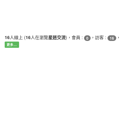
16
人線上 (
16
人在瀏覽
星迷交流
)，會員 :
，訪客 :
，
0
16
更多…