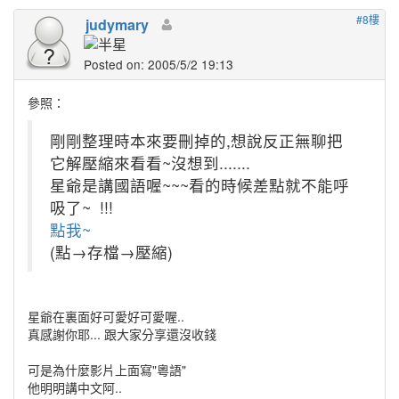
#8樓
judymary
Posted on: 2005/5/2 19:13
參照：
剛剛整理時本來要刪掉的,想說反正無聊把
它解壓縮來看看~沒想到.......
星爺是講國語喔~~~看的時候差點就不能呼
吸了~
!!!
點我~
(點→存檔→壓縮)
星爺在裏面好可愛好可愛喔..
真感謝你耶... 跟大家分享還沒收錢
可是為什麼影片上面寫"粵語"
他明明講中文阿..