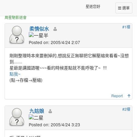
正體中文台港星迷板
娃哈哈茶飲料廣告"大俠篇"
星迷您好
選單
周星馳影迷會
#1樓
柔情似水
Posted on: 2005/4/24 2:07
剛剛整理時本來要刪掉的,想說反正無聊把它解壓縮來看看~沒想
到.......
星爺是講國語喔~~~看的時候差點就不能呼吸了~
!!!
點我~
(點→存檔→壓縮)
Report
#2樓
九姑娘
Posted on: 2005/4/24 3:23