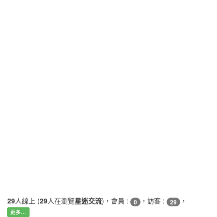
29
人線上 (
29
人在瀏覽
星迷交流
)，會員 :
，訪客 :
，
0
29
更多…