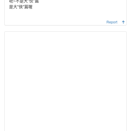
呃~不是大"伙"篇
是大"俠"篇喔
Report