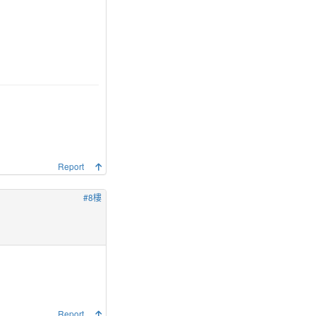
Report
#8樓
Report