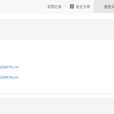
報導
星聞記事
星史文庫
星迷
025907hi.rm
025907lo.rm