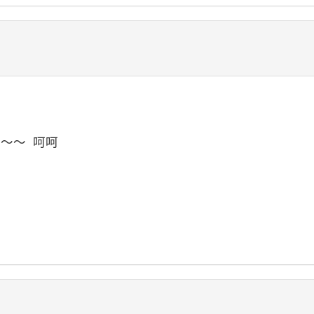
唷～～
呵呵