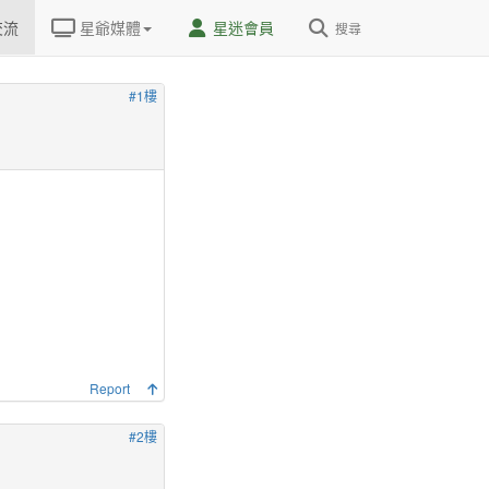
交流
星爺媒體
星迷會員
搜尋
#1樓
Report
#2樓