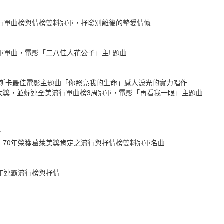
行單曲榜與情榜雙料冠軍，抒發別離後的摯愛情懷
軍單曲，電影「二八佳人花公子」主! 題曲
年奧斯卡最佳電影主題曲「你照亮我的生命」感人淚光的實力唱作
大獎，並蟬連全美流行單曲榜3周冠軍，電影「再看我一眼」主題曲
r
70年榮獲葛萊美獎肯定之流行與抒情榜雙料冠軍名曲
年連霸流行榜與抒情