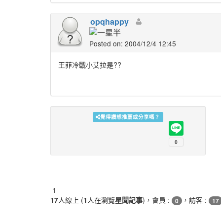
opqhappy
Posted on: 2004/12/4 12:45
王菲冷戰小艾拉是??
覺得讚想推薦或分享嗎？
1
17
人線上 (
1
人在瀏覽
星聞記事
)，會員 :
，訪客 :
0
17