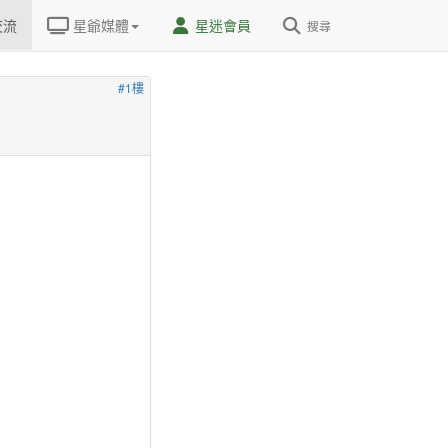
交流
星爺媒體
星迷會員
搜尋
#1樓