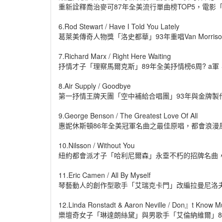
重新詮釋喬治麥可87年全美流行單曲榜TOP5，電影
6.Rod Stewart / Have I Told You Lately
葛萊美傳奇人物獎「洛史都華」93年重唱Van Morri
7.Richard Marx / Right Here Waiting
抒情才子「理察馬爾克斯」89年全美抒情榜6周? a
8.Air Supply / Goodbye
第一抒情王牌天團「空中補給合唱團」93年與金牌製
9.George Benson / The Greatest Love Of All
惠妮休斯頓86年全美冠軍名曲之最佳原唱，都會浪漫風
10.Nilsson / Without You
紐約都會派才子「哈利尼爾森」永垂不朽的招牌名曲，
11.Eric Camen / All By Myself
琴藝動人的創作型歌手「艾瑞克卡門」改編拉曼尼洛夫
12.Linda Ronstadt & Aaron Neville / Don』t Know 
樂壇奇女子「琳達朗絲黛」與男歌手「艾倫納維爾」8