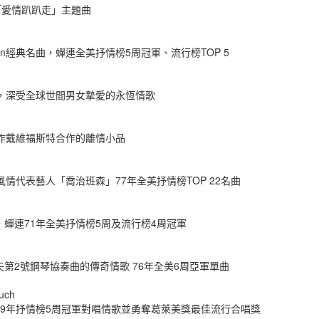
「愛情趴趴走」主題曲
son經典名曲，蟬連全美抒情榜5周冠軍、流行榜TOP 5
軍，深受全球世間男女摯愛的永恆情歌
作戴維福斯特合作的離情小品
情代表藝人「喬治班森」77年全美抒情榜TOP 22名曲
蟬連71年全美抒情榜5周及流行榜4周冠軍
第2號鋼琴協奏曲的傳奇情歌 76年全美6周亞軍單曲
Much
9年抒情榜5周冠軍對唱情歌並勇奪葛萊美獎最佳流行合唱獎