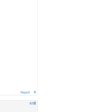
Report
#2樓