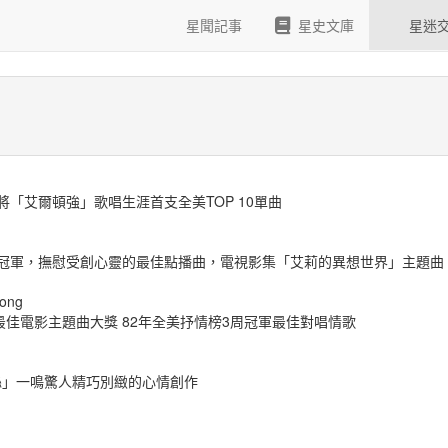
星聞記事
星史文庫
星迷
唱將「艾爾頓強」歌唱生涯首支全美TOP 10單曲
榜冠軍，撫慰受創心靈的最佳點播曲，電視影集「艾莉的異想世界」主題曲
long
佳電影主題曲大獎 82年全美抒情榜3周冠軍最佳對唱情歌
絲」一鳴驚人精巧別緻的心情創作