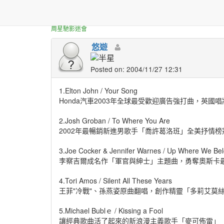
正體中文台港星迷板
18首扣人心玄的經典情歌
周星馳影迷會
悠遊
Posted on: 2004/11/27 12:31
1.Elton John / Your Song
Honda汽車2003年全球最受歡迎廣告強打曲，英國
2.Josh Groban / To Where You Are
2002年最暢銷新進男歌手「喬許葛洛班」全美抒情
3.Joe Cocker & Jennifer Warnes / Up Where We Be
李察吉爾成名作「軍官與紳士」主題曲，勇奪奧斯卡最
4.Tori Amos / Silent All These Years
王菲"冷戰"、孫燕姿原曲翻唱，創作精靈「多莉艾莫
5.Michael Bublｅ / Kissing a Fool
讓經典歌曲活了起來的新浪漫主義歌手「麥可佈雷」