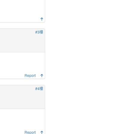
#3樓
Report
#4樓
Report