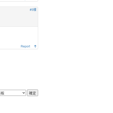
#5樓
Report