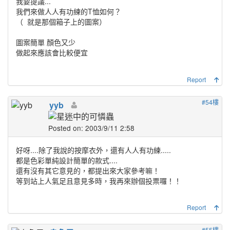
我要提議...
我們來做人人有功練的T恤如何？
（
就是那個箱子上的圖案）
圖案簡單 顏色又少
做起來應該會比較便宜
Report
#54樓
yyb
Posted on: 2003/9/11 2:58
好呀....除了我說的按摩衣外，還有人人有功練.....
都是色彩單純設計簡單的款式....
還有沒有其它意見的，都提出來大家參考嘛！
等到站上人氣足且意見多時，我再來辦個投票囉！！
Report
#55樓