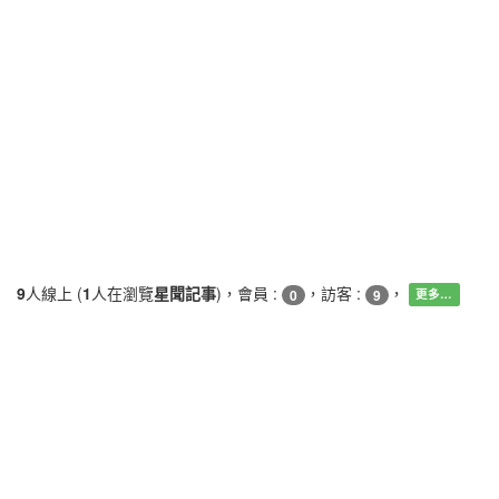
9
人線上 (
1
人在瀏覽
星聞記事
)，會員 :
，訪客 :
，
0
9
更多…