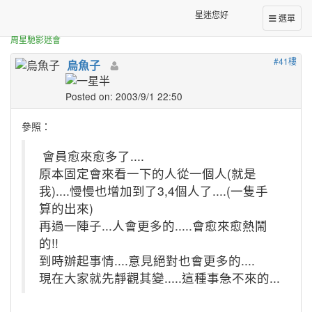
正體中文台港星迷板
有人想要做星仔t-shirt嗎---!!
星迷您好
選單
周星馳影迷會
#41樓
烏魚子
Posted on: 2003/9/1 22:50
參照：
會員愈來愈多了....
原本固定會來看一下的人從一個人(就是
我)....慢慢也增加到了3,4個人了....(一隻手
算的出來)
再過一陣子...人會更多的.....會愈來愈熱鬧
的!!
到時辦起事情....意見絕對也會更多的....
現在大家就先靜觀其變.....這種事急不來的...