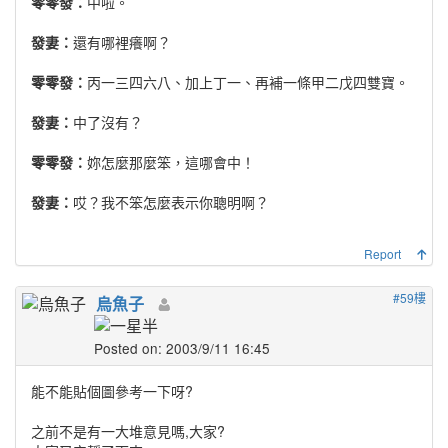
零零發：
中啦。
發妻：
還有哪裡癢啊？
零零發：
丙一三四六八、加上丁一、再補一條甲二戊四雙寶。
發妻：
中了沒有？
零零發：
妳怎麼那麼笨，這哪會中！
發妻：
哎？我不笨怎麼表示你聰明啊？
Report
#59樓
烏魚子
Posted on: 2003/9/11 16:45
能不能貼個圖參考一下呀?
之前不是有一大堆意見嗎,大家?