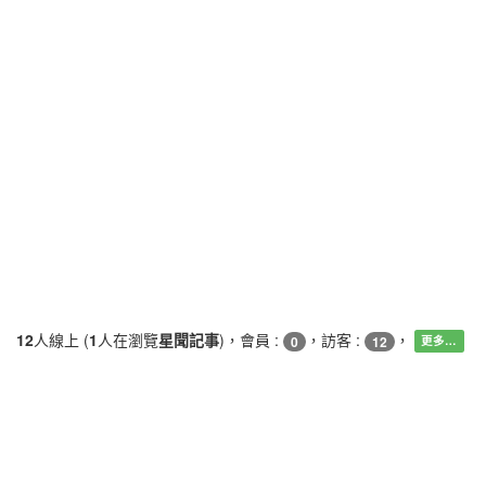
12
人線上 (
1
人在瀏覽
星聞記事
)，會員 :
，訪客 :
，
0
12
更多…