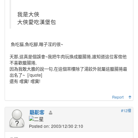
我是大俠
大俠愛吃漢堡包
魚吃貓,魚吃腳,瞎子淫的很~
天那,這真是個誤會~我把牛肉玩換成臘腸捲,誰知道這位客倌他
不喜歡臘腸捲,
因為我敢大膽的說一句,在這個茶樓除了湯餃外就屬這臘腸捲最
出名了~
[/quote]
還有 嚐糞! 嚐糞!
Report
#12樓
駱駝客
Posted on: 2003/12/30 2:10