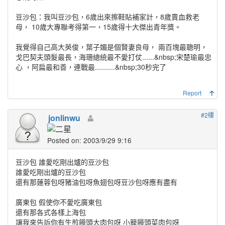
豆沙包：我叫豆沙包，6歲出來擦鞋貼補家計，8歲賣血救老
母， 10歲大專聯考得第一，15歲得十大傑出青年獎。
我覺得自己高大英俊，葉子媚是個賢妻良母， 兩百塊最聰明，
戈巴契夫頭髮最長，海珊總統最不愛打仗......&nbsp;宋楚瑜最忠
心 ，阿扁最和善，連戰最..........&nbsp;30秒完了
Report
#2樓
jonlinwu
Posted on: 2003/9/29 9:16
豆沙包 誰愛吃剛出爐的豆沙包
誰愛吃剛出爐的豆沙包
還有那蓮蓉包呀豬油包呀魚翅包呀豆沙包呀應有盡有
廣東包 假使你不愛吃廣東包
還有那各式各樣上海包
讓我來告訴你有生煎饅頭大肉包呀 小籠饅頭菜肉包呀