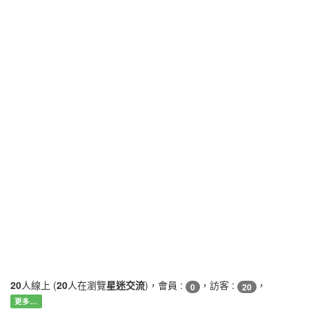
20
人線上 (
20
人在瀏覽
星迷交流
)，會員 :
，訪客 :
，
0
20
更多…