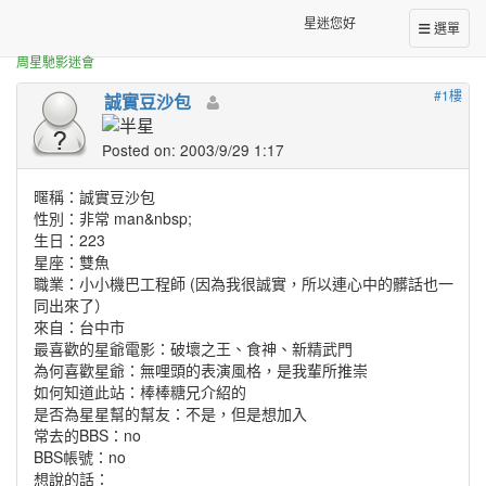
正體中文台港星迷板
誠實豆沙包來了~~ 客官要幾籠？
星迷您好
選單
周星馳影迷會
#1樓
誠實豆沙包
Posted on: 2003/9/29 1:17
暱稱：誠實豆沙包
性別：非常 man&nbsp;
生日：223
星座：雙魚
職業：小小機巴工程師 (因為我很誠實，所以連心中的髒話也一
同出來了）
來自：台中市
最喜歡的星爺電影：破壞之王、食神、新精武門
為何喜歡星爺：無哩頭的表演風格，是我輩所推崇
如何知道此站：棒棒糖兄介紹的
是否為星星幫的幫友：不是，但是想加入
常去的BBS：no
BBS帳號：no
想說的話：