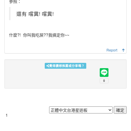
參照：
還有 嚐糞! 嚐糞!
什麼?!
你叫我吃屎??我搞定你~~
Report
覺得讚想推薦或分享嗎？
1