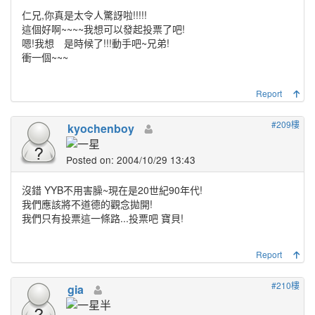
仁兄,你真是太令人驚訝啦!!!!!
這個好啊~~~~我想可以發起投票了吧!
嗯!我想 是時候了!!!動手吧~兄弟!
衝一個~~~
Report
#209樓
kyochenboy
Posted on: 2004/10/29 13:43
沒錯 YYB不用害臊~現在是20世紀90年代!
我們應該將不道德的觀念拋開!
我們只有投票這一條路...投票吧 寶貝!
Report
#210樓
gia