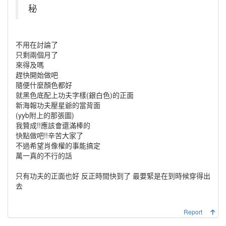
秘
不用在討論了
只剩兩個月了
來得及嗎
趕快開始做吧
隨便什麼顏色都好
就黑色底配上功夫字樣(銀白色)的正面
新海報功夫壓星爺的當背面
(yyb附上的那張圖)
我贊成!!應該會還滿棒的
快點做吧!!辛苦大家了
不過希望肖像權的事能搞定
萬一真的不行的話
只有功夫的正面也好 反正時間快到了 最要緊是在到時候穿得出
去
Report