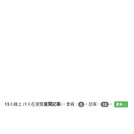
13
人線上 (
1
人在瀏覽
星聞記事
)，會員 :
，訪客 :
，
0
13
更多…