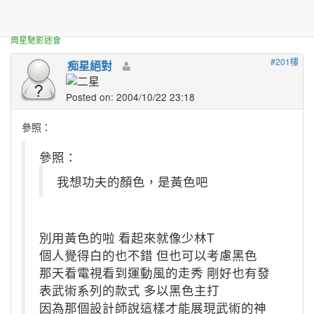
正體中文台港星迷板
有人想要做星仔t-shirt嗎---!!
周星馳影迷會
#201樓
痴星絕對
Posted on: 2004/10/22 23:18
參照：
參照：
我想功夫的顏色，是黃色吧
別用黃色的啦 看起來就像少林T
個人覺得白的也不錯 但也可以考慮黑色
那天看電視看到運動風的走秀 剛好也有發
表武術系列的款式 多以黑色主打
因為那個設計師說這樣才能展現武術的神