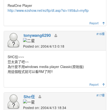
RealOne Player
http://www.ezshow.net/ezftp/dl.asp?si=195&ul=myftp
Report
#16樓
tonywang6290
Posted on: 2004/4/13 0:18
SHC任~~~
您太貪了吧~~
為什麼不用windows media player Classic(原始版)
用這個程式就可以看RM了阿!!
Report
#17樓
Shc任
Posted on: 2004/4/13 18:34