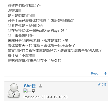
既然你們都這樣說了~
沒辦法!!!
是不是想退貨阿!!!
可是上面已經有你的指紋了 怎麼能退貨呢?
我看你還是再貼個10圓
我在多換給你一個RealOne Player好了
我可事先聲明喔~
破解只是我的興趣,買正版才是我的正業
看你蠻有天份的 我就再跟你說一個秘密好了
其實我跟何金銀根本就是師兄弟，難道我到處去告訴別人嗎？
有什麼了不起嘛!!!
要貼錢趕快,這東西我存不了多久的
Report
#15樓
Shc任
Posted on: 2004/4/12 18:58