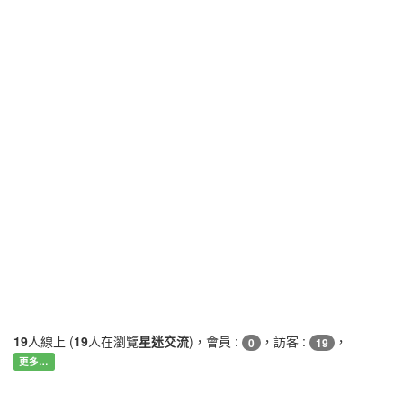
19
人線上 (
19
人在瀏覽
星迷交流
)，會員 :
，訪客 :
，
0
19
更多…