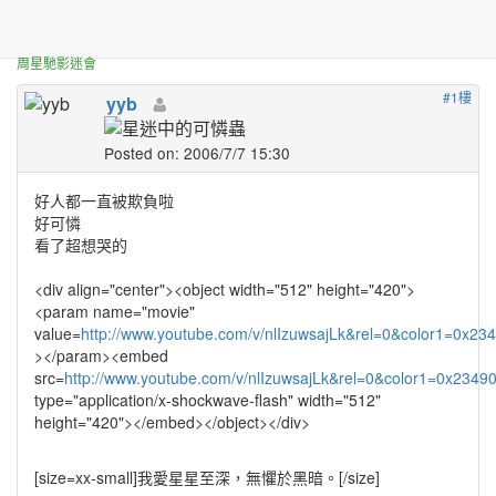
正體中文台港星迷板
[分享]影片-可憐的熊
周星馳影迷會
#1樓
yyb
Posted on: 2006/7/7 15:30
好人都一直被欺負啦
好可憐
看了超想哭的
<div align="center"><object width="512" height="420">
<param name="movie"
value=
http://www.youtube.com/v/nlIzuwsajLk&rel=0&color1=0x2
></param><embed
src=
http://www.youtube.com/v/nlIzuwsajLk&rel=0&color1=0x234
type="application/x-shockwave-flash" width="512"
height="420"></embed></object></div>
[size=xx-small]
我愛星星至深，無懼於黑暗。
[/size]