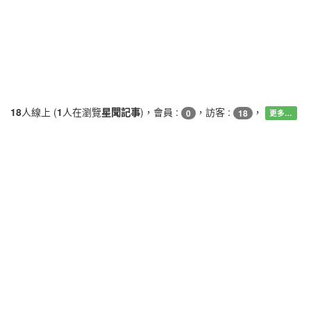
18
人線上 (
1
人在瀏覽
星聞記事
)，會員 :
，訪客 :
，
0
18
更多…