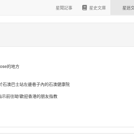
星聞記事
星史文庫
星迷
ose的地方
,位於石澳巴士站左邊巷子內的石澳健康院
示前往呦!歡迎香港的朋友指教