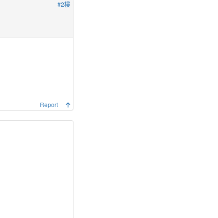
#2樓
Report