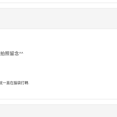
拍照留念^^
就一直在腦袋打轉.