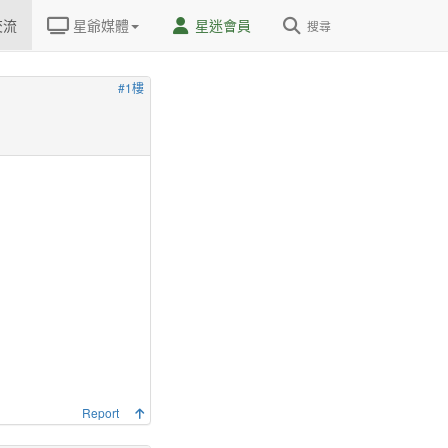
交流
星爺媒體
星迷會員
搜尋
#1樓
Report