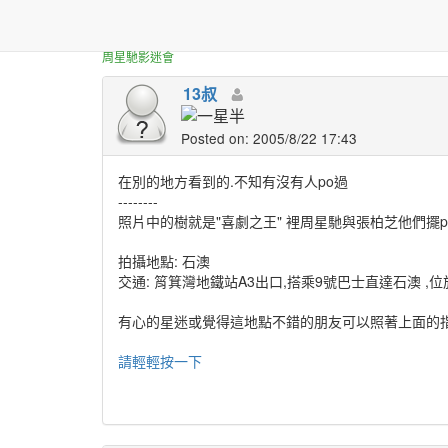
正體中文台港星迷板
喜劇之王之街坊福利社
周星馳影迷會
13叔
Posted on: 2005/8/22 17:43
在別的地方看到的.不知有沒有人po過
--------
照片中的樹就是"喜劇之王" 裡周星馳與張柏芝他們擺p
拍攝地點: 石澳
交通: 筲箕灣地鐵站A3出口,搭乘9號巴士直達石澳 
有心的星迷或覺得這地點不錯的朋友可以照著上面的指
請輕輕按一下