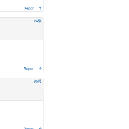
Report
#4樓
Report
#5樓
Report