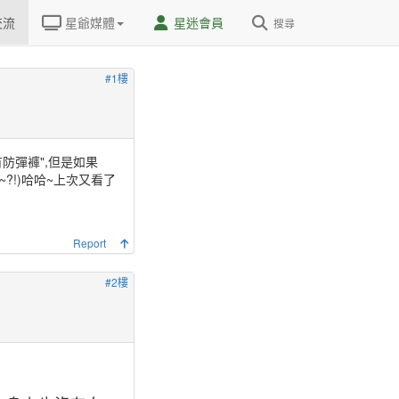
交流
星爺媒體
星迷會員
搜尋
#1樓
防彈褲",但是如果
?!)哈哈~上次又看了
Report
#2樓