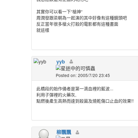
其實你可以看一下“槍神“
周潤發跟梁朝為一起演的其中好像有這種鏡頭吧
反正當年很多槍火打殺的電影都有這種畫面
就這樣
yyb
Posted on: 2005/7/20 23:45
此橋段的始作俑者是第一滴血裡的藍波...
利用子彈裡的火藥灰,
點燃後產生高熱而達到殺菌及燒乾傷口止血的效果!!
柳飄飄