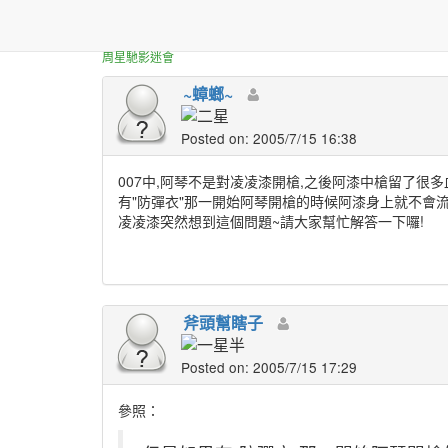
正體中文台港星迷板
阿漆中彈?!
周星馳影迷會
~蟑螂~
Posted on: 2005/7/15 16:38
007中,阿琴不是對凌凌漆開槍,之後阿漆中槍留了很多
有"防彈衣"那一開始阿琴開槍的時候阿漆身上就不會流血
凌凌漆突然想到這個問題~請大家幫忙解答一下囉!
斧頭幫瞎子
Posted on: 2005/7/15 17:29
參照：