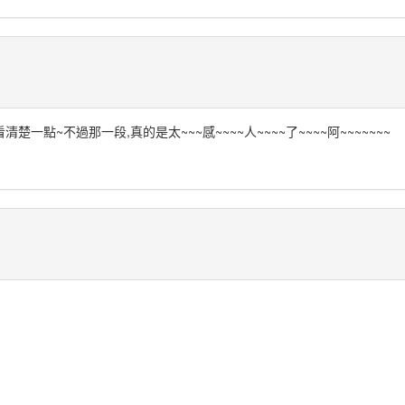
點~不過那一段,真的是太~~~感~~~~人~~~~了~~~~阿~~~~~~~