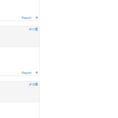
Report
#11樓
Report
#12樓