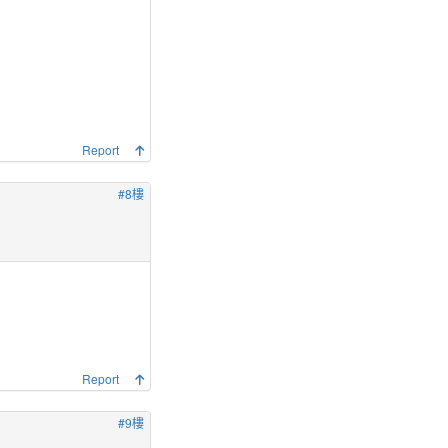
Report
#8樓
Report
#9樓