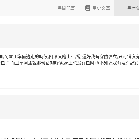
星聞記事
星史文庫
星迷
血,阿琴正準備逃走的時候,阿漆又跑上車,說"還好我有穿防彈衣,只可惜沒有
了,而且當阿漆說那句話的時候,身上也沒有血阿?!(不知道我有沒有記錯~