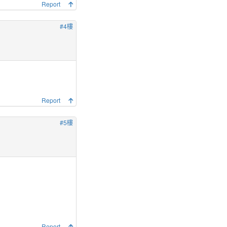
Report
#4樓
Report
#5樓
Report