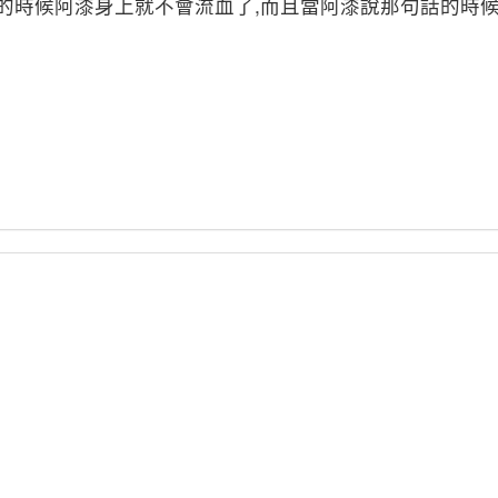
槍的時候阿漆身上就不會流血了,而且當阿漆說那句話的時候