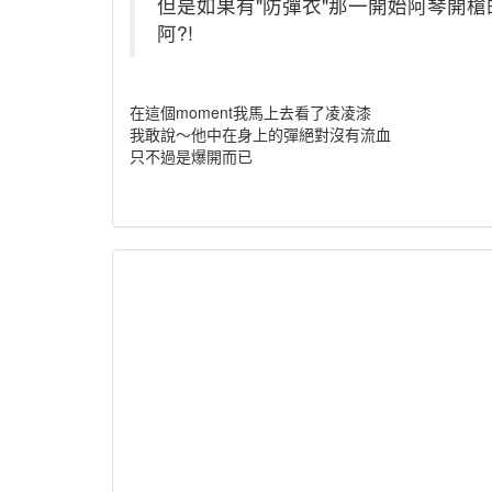
但是如果有"防彈衣"那一開始阿琴開
阿?!
在這個moment我馬上去看了凌凌漆
我敢說～他中在身上的彈絕對沒有流血
只不過是爆開而已