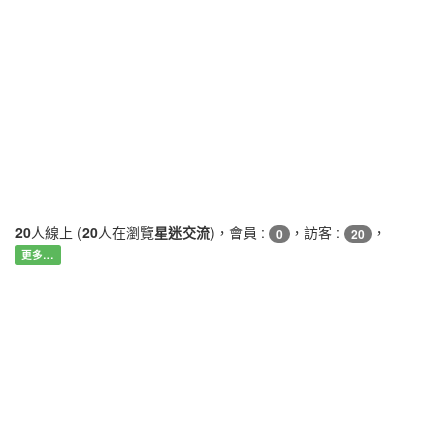
20
人線上 (
20
人在瀏覽
星迷交流
)，會員 :
，訪客 :
，
0
20
更多…