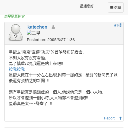
正體中文台港星迷板
星爺的視頻^^"20050607
星迷您好
選單
周星馳影迷會
#1樓
katechen
Posted on: 2005/6/27 1:36
星爺去"南京"宣傳"功夫"的首映發布記者會,
不知大家有沒有看過,
為了慎重起見我還是貼上來吧!!
按我按我
星爺大概在十一分左右出現,附帶一提的是...星爺的新聞完了以
後還有張柏芝的新聞
!!
還有星爺真是很謙虛的一個人,他說他只是一個小人物,
所以才會遲到一個小時,大人物都不會遲到的!!
星爺真是太~~~謙虛了
!!
Report