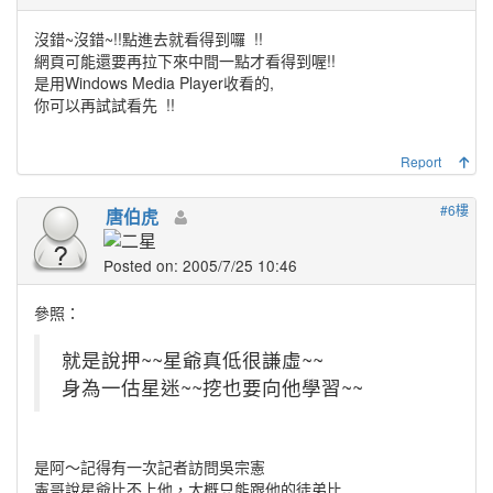
沒錯~沒錯~!!點進去就看得到囉
!!
網頁可能還要再拉下來中間一點才看得到喔!!
是用Windows Media Player收看的,
你可以再試試看先
!!
Report
#6樓
唐伯虎
Posted on: 2005/7/25 10:46
參照：
就是說押~~星爺真低很謙虛~~
身為一估星迷~~挖也要向他學習~~
是阿～記得有一次記者訪問吳宗憲
憲哥說星爺比不上他，大概只能跟他的徒弟比