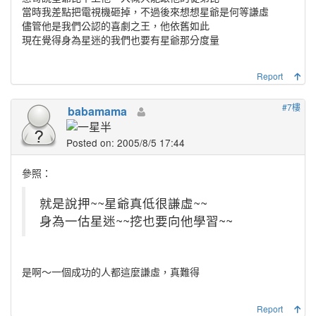
當時我差點把電視機砸掉，不過後來想想星爺是何等謙虛
儘管他是我們公認的喜劇之王，他依舊如此
現在覺得身為星迷的我們也要有星爺那分度量
Report
#7樓
babamama
Posted on: 2005/8/5 17:44
參照：
就是說押~~星爺真低很謙虛~~
身為一估星迷~~挖也要向他學習~~
是啊～一個成功的人都這麼謙虛，真難得
Report