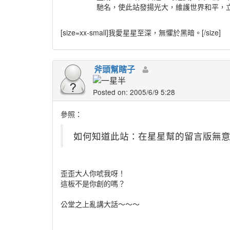
馳名，使此站發揚光大，維護世界和平，立
[size=xx-small]
我愛星星至深，無懼於黑暗。
[/size]
斧頭幫瞎子
Posted on: 2005/6/9 5:28
參照：
如何知道此站：在星星幫的留言版無意中看
歪歪大人你唬我呀！
這板不是你創的嗎？
公堂之上亂講大話～～～