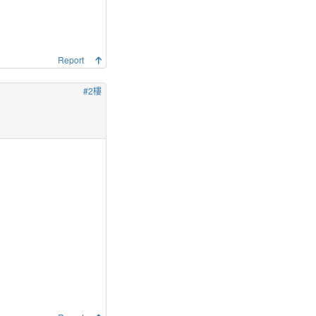
Report
#2樓