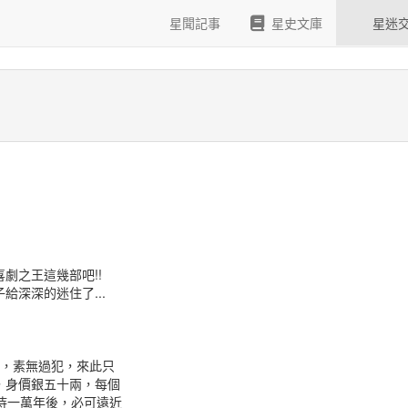
星聞記事
星史文庫
星迷
劇之王這幾部吧!!
深深的迷住了...
白，素無過犯，來此只
價銀五十兩，每個
一萬年後，必可遠近