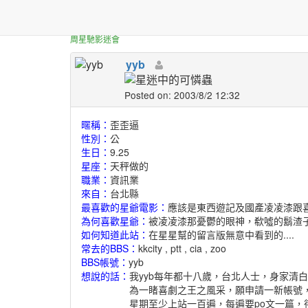
正體中文台港星迷板
大家好我是最愛星的yyb
周星馳影迷會
yyb
Posted on: 2003/8/2 12:32
暱稱：
歪歪逼
性別：
公
生日：
9.25
星座：
天秤做的
職業：
資訊業
來自：
台北縣
最喜歡的星爺電影：
應該是東西遊記及國產凌凌漆跟喜
為何喜歡星爺：
被凌凌漆那憂鬱的眼神，欷噓的鬍渣子給
如何知道此站：
在星星幫的留言版無意中看到的....
常去的BBS：
kkcity , ptt , cia , zoo
BBS帳號：
yyb
想說的話：
我yyb每年都十八歲，台北人士，身家清
為一睹喜劇之王之風采，願申請一新帳號，身
星期至少上站一百遍，每遍要po文一篇，待