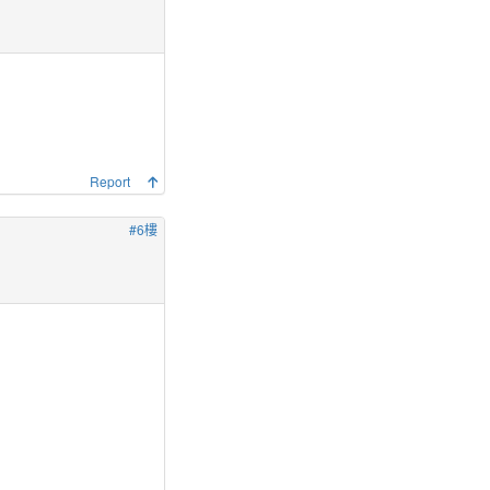
Report
#6樓