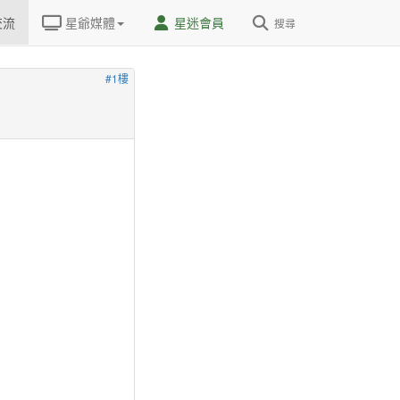
交流
星爺媒體
星迷會員
搜尋
#1樓