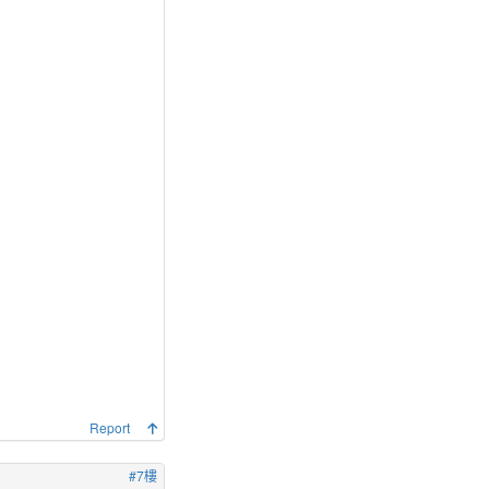
Report
#7樓