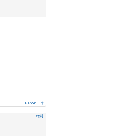
Report
#8樓