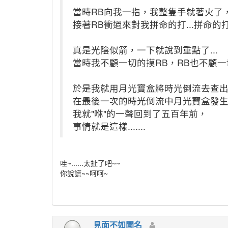
當時RB向我一指，我整隻手就著火了
接著RB衝過來對我拼命的打...拼命的打..
真是光陰似箭，一下就說到重點了...
當時我不顧一切的摸RB，RB也不顧一切的
於是我就用月光寶盒將時光倒流去查
在最後一次的時光倒流中月光寶盒發
我就"咻"的一聲回到了五百年前，
事情就是這樣.......
哇~......太扯了吧~~
你說謊~~呵呵~
見面不如聞名