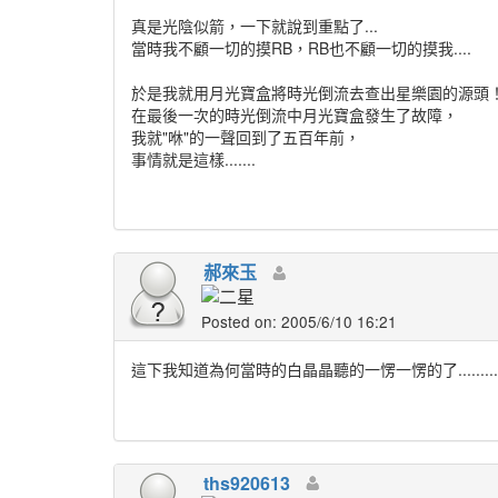
真是光陰似箭，一下就說到重點了...
當時我不顧一切的摸RB，RB也不顧一切的摸我....
於是我就用月光寶盒將時光倒流去查出星樂園的源頭
在最後一次的時光倒流中月光寶盒發生了故障，
我就"咻"的一聲回到了五百年前，
事情就是這樣.......
郝來玉
Posted on: 2005/6/10 16:21
這下我知道為何當時的白晶晶聽的一愣一愣的了.........
ths920613