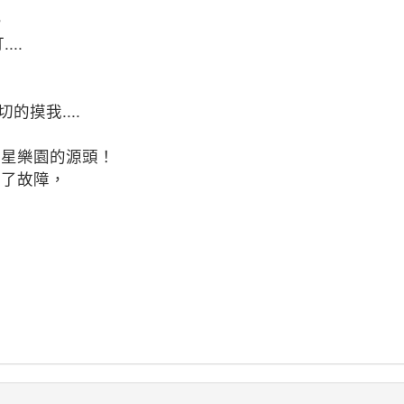
，
..
摸我....
出星樂園的源頭！
生了故障，