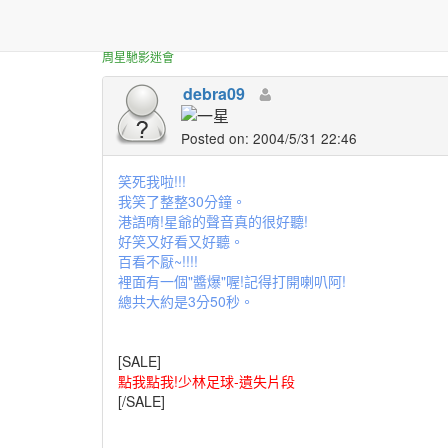
正體中文台港星迷板
少林足球-遺失的片段-醬爆
周星馳影迷會
debra09
Posted on: 2004/5/31 22:46
笑死我啦!!!
我笑了整整30分鐘。
港語唷!星爺的聲音真的很好聽!
好笑又好看又好聽。
百看不厭~!!!!
裡面有一個"醬爆"喔!記得打開喇叭阿!
總共大約是3分50秒。
[SALE]
點我點我!少林足球-遺失片段
[/SALE]