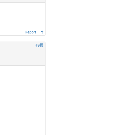
Report
#9樓