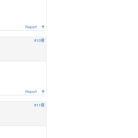
Report
#10樓
Report
#11樓