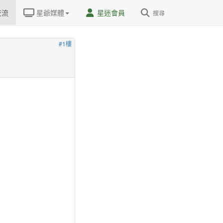
交流
星爺媒體
星迷會員
搜尋
#1樓