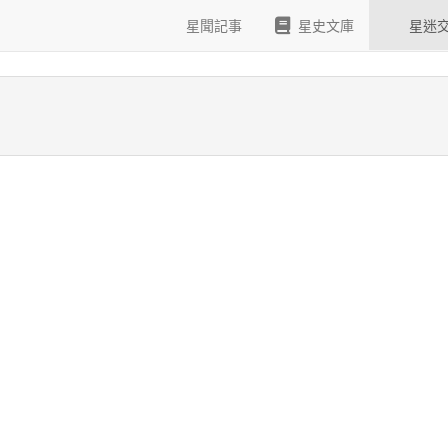
!
星聞記事
星史文庫
星迷