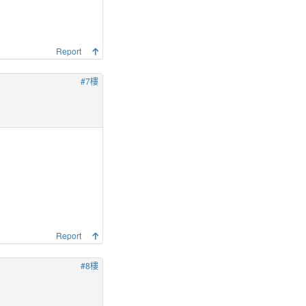
Report
#7樓
Report
#8樓