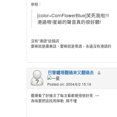
參照：
[color=CornFlowerBlue]笑死我啦!!!
港語唷!星爺的聲音真的很好聽!
沒有"港語"這個詞
要嘛就是廣東話、要嘛就是粵語，永遠沒有港語的
巴黎鐵塔翻過來又翻過去
Posted on: 2004/6/2 15:19
醬爆看了好幾次了每次看都覺得很好笑
~~
為啥要把這段用掉勒
搞不懂