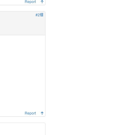
Report
#2樓
Report