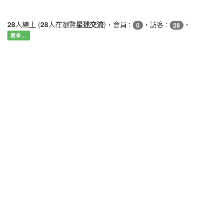
28
人線上 (
28
人在瀏覽
星迷交流
)，會員 :
，訪客 :
，
0
28
更多…