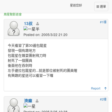
正體中文台港星迷板
九品芝麻官bug
星迷您好
選單
周星馳影迷會
#1樓
13叔
Posted on: 2005/3/22 21:20
今天複習了第30遍包龍星
發現一個有趣地方
包龍星在雜耍團射飛刀時
射死了一個團員
後面他在吞劍時
左手邊拉包龍星的...就是那位被射死的團員喔
有興趣的星迷可以複習一下囉
Report
#2樓
濟癲
Posted on: 2005/3/25 19:38