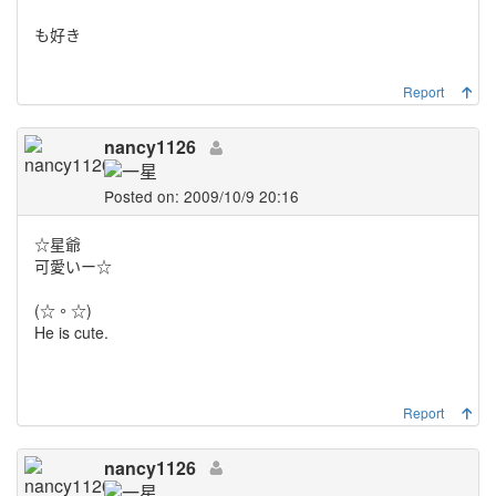
も好き
Report
nancy1126
Posted on: 2009/10/9 20:16
☆星爺
可愛いー☆
(☆。☆)
He is cute.
Report
nancy1126