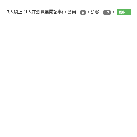
17
人線上 (
1
人在瀏覽
星聞記事
)，會員 :
，訪客 :
，
0
17
更多…