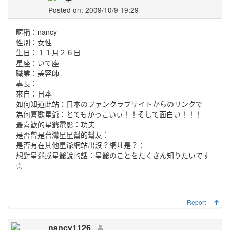
Posted on: 2009/10/9 19:29
暱稱：nancy
性別：女性
生日：１１月２６日
星座：いて座
職業：美容師
專長：
來自：日本
如何知道此站：日本のファンクラブサイトからのリンクで
為何喜歡星爺：とてもかっこいぃ！！そして面白い！！！
最喜歡的星爺電影：功夫
是否曾是台灣星星幫的幫友：
是否有在其他星爺網站出沒？網址是？：
想對星迷或星爺說的話：星爺のことをたくさん知りたいです
☆
Report
nancy1126