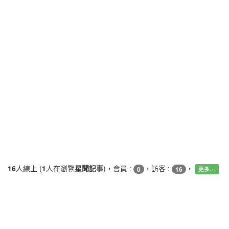
16
人線上 (
1
人在瀏覽
星聞記事
)，會員 :
，訪客 :
，
0
16
更多…