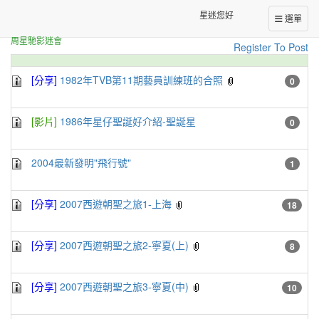
星迷交流華文區
正體中文台港星迷板
[Digest]
星迷您好
選單
周星馳影迷會
Register To Post
[分享]
1982年TVB第11期藝員訓練班的合照
0
[影片]
1986年星仔聖誕好介紹-聖誕星
0
2004最新發明"飛行號"
1
[分享]
2007西遊朝聖之旅1-上海
18
[分享]
2007西遊朝聖之旅2-寧夏(上)
8
[分享]
2007西遊朝聖之旅3-寧夏(中)
10