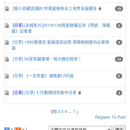
[個人收藏]民國81年周星馳來台工地秀全版廣告
19
[分享]
[全程影片]20130128周星馳羅志祥《西遊：降魔
0
篇》記者會
[分享] 1992連環泡 星爺達叔訪問 現場唱相逢何必曾相
9
識
[分享] 92家有囍事裡，程大嫂的造型！
14
[分享] 《一生所愛》演唱會LIVE版
0
[分享]
[分享] 七仔數碼特效製作分享
2
(1)
2
3
4
...
7
»
Register To Post
= (
= )