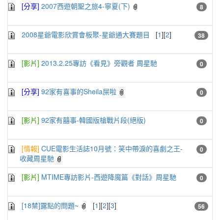
[分享]
2007西遊朝聖之旅4-寧夏(下)
8
2008星爺電影欣賞會板聚-星爺通大賽題目
[
1
][
2
]
38
[影片]
2013.2.25專訪《看見》旁觀者 周星馳
0
[分享]
92家有喜事的Sheila屎啦
0
[影片]
92家有囍事-韓國版槍戰片段(絕版)
0
[情報]
CUE電影生活誌10月號：笑中帶淚的喜劇之王-
0
收藏周星馳
[影片]
MTIME專訪影片-西遊降魔篇《對話》周星馳
0
[18禁]露點的問題~
[
1
][
2
][
3
]
56