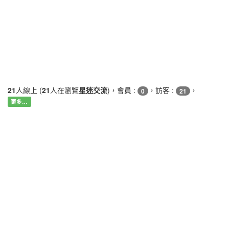
21
人線上 (
21
人在瀏覽
星迷交流
)，會員 :
，訪客 :
，
0
21
更多…