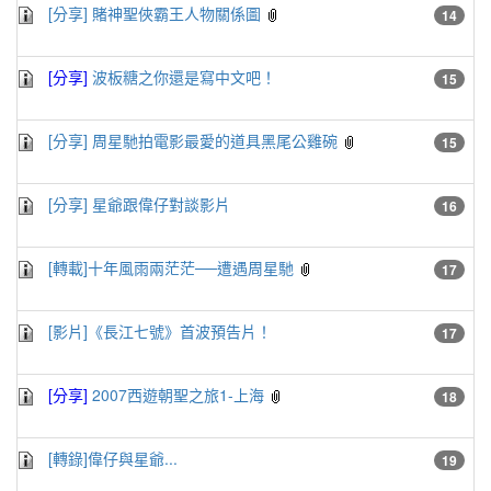
[分享] 賭神聖俠霸王人物關係圖
14
[分享]
波板糖之你還是寫中文吧！
15
[分享] 周星馳拍電影最愛的道具黑尾公雞碗
15
[分享] 星爺跟偉仔對談影片
16
[轉載]十年風雨兩茫茫──遭遇周星馳
17
[影片]《長江七號》首波預告片！
17
[分享]
2007西遊朝聖之旅1-上海
18
[轉錄]偉仔與星爺...
19