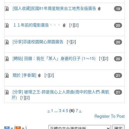
[個人收藏]民國81年周星馳來台工地秀全版廣告
19
１１年前的電影廣告．．．
[
1
][
2
]
20
[分享]芬達校園開心樂園廣告
[
1
][
2
]
20
[轉貼] 田雞：我在「某人」身邊的日子 (1～15)
[
1
][
2
]
20
關於 [李香蘭]
[
1
][
2
]
21
[分享] 破壞之王-妳是我心上人原曲(雨中的戀人們-黃凱
21
芹)
[
1
][
2
]
«
1
...
3
4
5
(6)
7
»
Register To Post
= (
= )