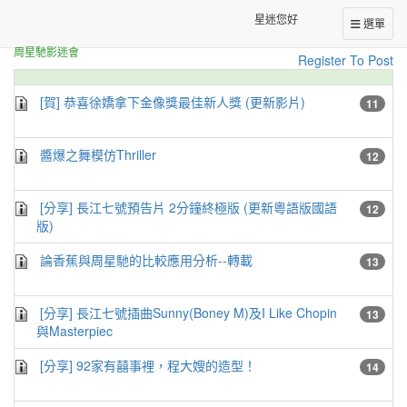
星迷交流華文區
正體中文台港星迷板
[Digest]
星迷您好
選單
周星馳影迷會
Register To Post
[賀] 恭喜徐嬌拿下金像獎最佳新人獎 (更新影片)
11
醬爆之舞模仿Thriller
12
[分享] 長江七號預告片 2分鐘終極版 (更新粵語版國語
12
版)
論香蕉與周星馳的比較應用分析--轉載
13
[分享] 長江七號插曲Sunny(Boney M)及I Like Chopin
13
與Masterpiec
[分享] 92家有囍事裡，程大嫂的造型！
14