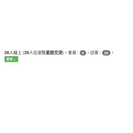
26
人線上 (
26
人在瀏覽
星迷交流
)，會員 :
，訪客 :
，
0
26
更多…