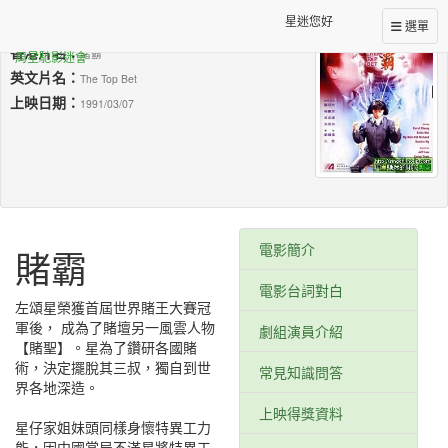
星迷您好
台灣片名：
選單
賭霸
香港片名：
賭霸
周星馳影迷會
英文片名：
The Top Bet
上映日期：
1991/03/07
電影簡介
賭霸
電影台詞對白
左頌星榮獲首屆世界賭王大賽冠
軍後， 成為了賭壇另一風雲人物
劇組演員介紹
【賭聖】。星為了鑽研各國賭
術，決定擺脫其三叔，獨自到世
常見知識問答
界各地深造。
星樂園kjwmk
上映得獎資料
singchi.org星樂園
星仔家姐妹頭同樣身懷特異工力
能，因中國當局不滿星將特異工