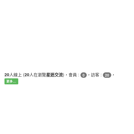
20
人線上 (
20
人在瀏覽
星迷交流
)，會員 :
，訪客 :
，
0
20
更多…