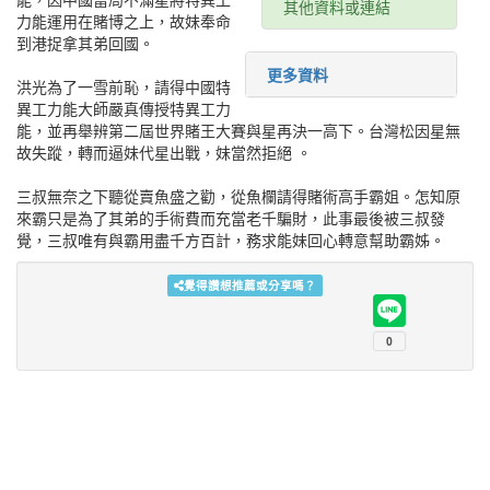
其他資料或連結
力能運用在賭博之上，故妹奉命
到港捉拿其弟回國。
星樂園tawrx
更多資料
singchi.org星樂園
洪光為了一雪前恥，請得中國特
異工力能大師嚴真傳授特異工力
能，並再舉辨第二屆世界賭王大賽與星再決一高下。台灣松因星無
故失蹤，轉而逼妹代星出戰，妹當然拒絕 。
singchi.org星樂園
singchi.org星樂園
三叔無奈之下聽從賣魚盛之勸，從魚欄請得賭術高手霸姐。怎知原
來霸只是為了其弟的手術費而充當老千騙財，此事最後被三叔發
覺，三叔唯有與霸用盡千方百計，務求能妹回心轉意幫助霸姊。
星樂園ksoszk
覺得讚想推薦或分享嗎？