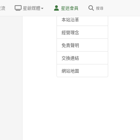
關於我們
交流
星爺媒體
星迷會員
搜尋
本站沿革
經營理念
免責聲明
交換連結
網站地圖