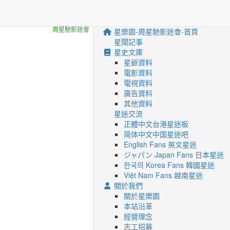
網站地圖
周星馳影迷會
星樂園-周星馳影迷會-首頁
星聞記事
星史文庫
星爺資料
電影資料
電視資料
廣告資料
其他資料
星迷交流
正體中文台港星迷板
简体中文中国星迷吧
English Fans 英文星迷
ジャパン Japan Fans 日本星迷
한국의 Korea Fans 韓國星迷
Việt Nam Fans 越南星迷
關於我們
關於星樂園
本站沿革
經營理念
志工招募