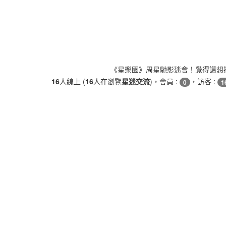
《星樂園》周星馳影迷會！覺得讚想
16
人線上 (
16
人在瀏覽
星迷交流
)，會員 :
，訪客 :
0
1